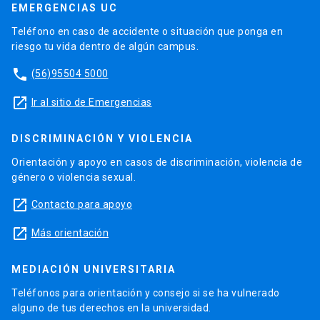
EMERGENCIAS UC
Teléfono en caso de accidente o situación que ponga en
riesgo tu vida dentro de algún campus.
phone
(56)95504 5000
launch
Ir al sitio de Emergencias
DISCRIMINACIÓN Y VIOLENCIA
Orientación y apoyo en casos de discriminación, violencia de
género o violencia sexual.
launch
Contacto para apoyo
launch
Más orientación
MEDIACIÓN UNIVERSITARIA
Teléfonos para orientación y consejo si se ha vulnerado
alguno de tus derechos en la universidad.