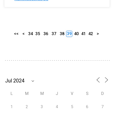
<<
<
34
35
36
37
38
39
40
41
42
>
L
M
M
J
V
S
D
1
2
3
4
5
6
7