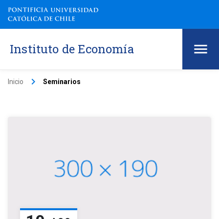
Instituto de Economía
keyboard_arrow_right
Inicio
Seminarios