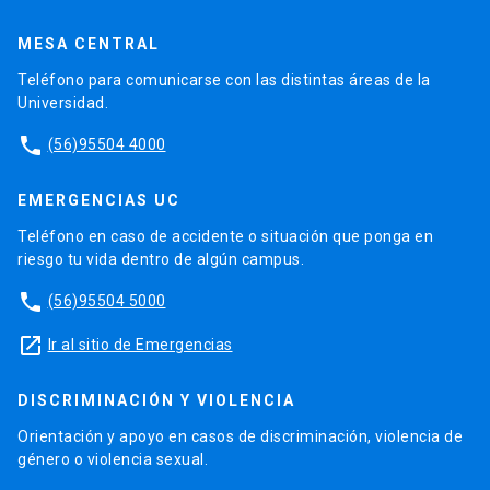
MESA CENTRAL
Teléfono para comunicarse con las distintas áreas de la
Universidad.
phone
(56)95504 4000
EMERGENCIAS UC
Teléfono en caso de accidente o situación que ponga en
riesgo tu vida dentro de algún campus.
phone
(56)95504 5000
launch
Ir al sitio de Emergencias
DISCRIMINACIÓN Y VIOLENCIA
Orientación y apoyo en casos de discriminación, violencia de
género o violencia sexual.