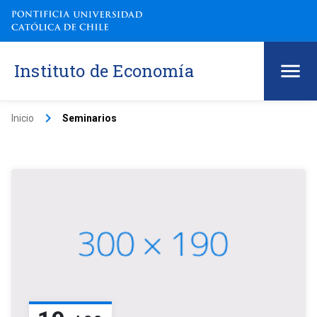
Instituto de Economía
keyboard_arrow_right
Inicio
Seminarios