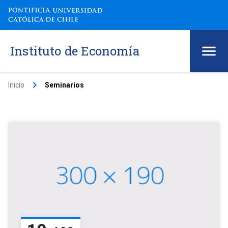
Instituto de Economía
keyboard_arrow_right
Inicio
Seminarios