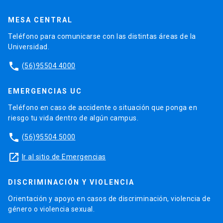
MESA CENTRAL
Teléfono para comunicarse con las distintas áreas de la
Universidad.
phone
(56)95504 4000
EMERGENCIAS UC
Teléfono en caso de accidente o situación que ponga en
riesgo tu vida dentro de algún campus.
phone
(56)95504 5000
launch
Ir al sitio de Emergencias
DISCRIMINACIÓN Y VIOLENCIA
Orientación y apoyo en casos de discriminación, violencia de
género o violencia sexual.