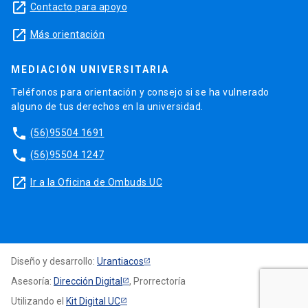
launch
Contacto para apoyo
launch
Más orientación
MEDIACIÓN UNIVERSITARIA
Teléfonos para orientación y consejo si se ha vulnerado
alguno de tus derechos en la universidad.
phone
(56)95504 1691
phone
(56)95504 1247
launch
Ir a la Oficina de Ombuds UC
Diseño y desarrollo:
Urantiacos
Asesoría:
Dirección Digital
, Prorrectoría
Utilizando el
Kit Digital UC