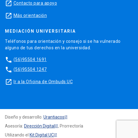
launch
Contacto para apoyo
launch
Más orientación
MEDIACIÓN UNIVERSITARIA
Teléfonos para orientación y consejo si se ha vulnerado
alguno de tus derechos en la universidad.
phone
(56)95504 1691
phone
(56)95504 1247
launch
Ir a la Oficina de Ombuds UC
Diseño y desarrollo:
Urantiacos
Asesoría:
Dirección Digital
, Prorrectoría
Utilizando el
Kit Digital UC