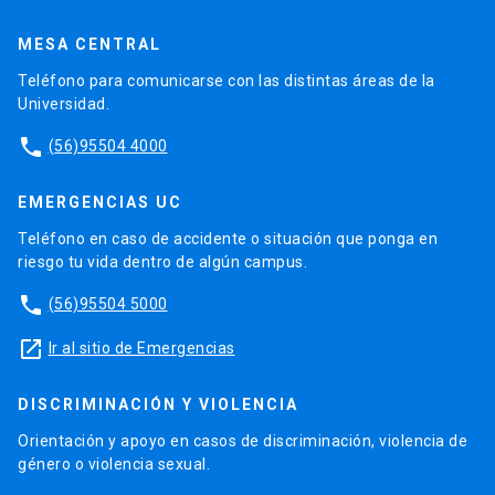
MESA CENTRAL
Teléfono para comunicarse con las distintas áreas de la
Universidad.
phone
(56)95504 4000
EMERGENCIAS UC
Teléfono en caso de accidente o situación que ponga en
riesgo tu vida dentro de algún campus.
phone
(56)95504 5000
launch
Ir al sitio de Emergencias
DISCRIMINACIÓN Y VIOLENCIA
Orientación y apoyo en casos de discriminación, violencia de
género o violencia sexual.