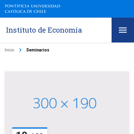
Instituto de Economía
keyboard_arrow_right
Inicio
Seminarios