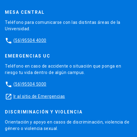
MESA CENTRAL
Teléfono para comunicarse con las distintas áreas de la
Universidad.
phone
(56)95504 4000
EMERGENCIAS UC
Teléfono en caso de accidente o situación que ponga en
riesgo tu vida dentro de algún campus.
phone
(56)95504 5000
launch
Ir al sitio de Emergencias
DISCRIMINACIÓN Y VIOLENCIA
Orientación y apoyo en casos de discriminación, violencia de
género o violencia sexual.