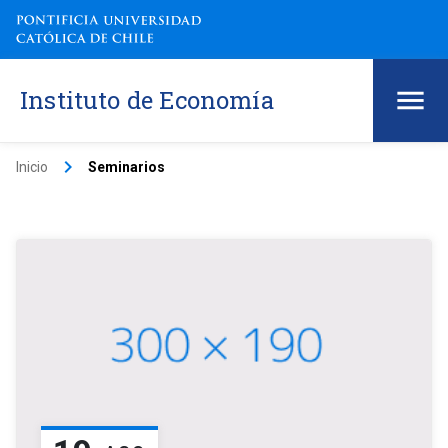
Instituto de Economía
keyboard_arrow_right
Inicio
Seminarios