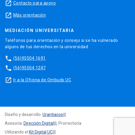
launch
Contacto para apoyo
launch
Más orientación
MEDIACIÓN UNIVERSITARIA
Teléfonos para orientación y consejo si se ha vulnerado
alguno de tus derechos en la universidad.
phone
(56)95504 1691
phone
(56)95504 1247
launch
Ir a la Oficina de Ombuds UC
Diseño y desarrollo:
Urantiacos
Asesoría:
Dirección Digital
, Prorrectoría
Utilizando el
Kit Digital UC