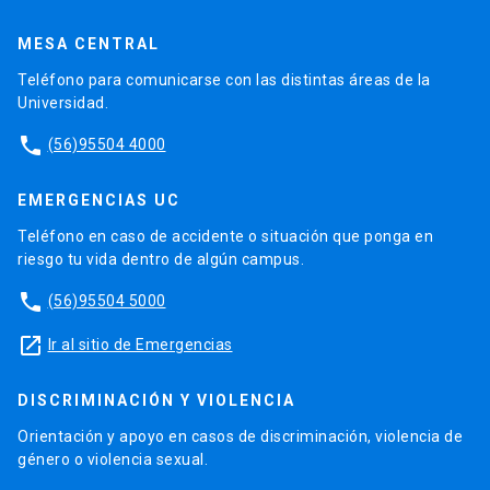
MESA CENTRAL
Teléfono para comunicarse con las distintas áreas de la
Universidad.
phone
(56)95504 4000
EMERGENCIAS UC
Teléfono en caso de accidente o situación que ponga en
riesgo tu vida dentro de algún campus.
phone
(56)95504 5000
launch
Ir al sitio de Emergencias
DISCRIMINACIÓN Y VIOLENCIA
Orientación y apoyo en casos de discriminación, violencia de
género o violencia sexual.