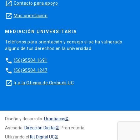
launch
Contacto para apoyo
launch
Más orientación
MEDIACIÓN UNIVERSITARIA
Teléfonos para orientación y consejo si se ha vulnerado
alguno de tus derechos en la universidad.
phone
(56)95504 1691
phone
(56)95504 1247
launch
Ir a la Oficina de Ombuds UC
Diseño y desarrollo:
Urantiacos
Asesoría:
Dirección Digital
, Prorrectoría
Utilizando el
Kit Digital UC