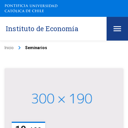
Instituto de Economía
keyboard_arrow_right
Inicio
Seminarios