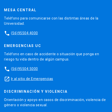
MESA CENTRAL
Teléfono para comunicarse con las distintas áreas de la
Universidad.
phone
(56)95504 4000
EMERGENCIAS UC
Teléfono en caso de accidente o situación que ponga en
riesgo tu vida dentro de algún campus.
phone
(56)95504 5000
launch
Ir al sitio de Emergencias
DISCRIMINACIÓN Y VIOLENCIA
Orientación y apoyo en casos de discriminación, violencia de
género o violencia sexual.