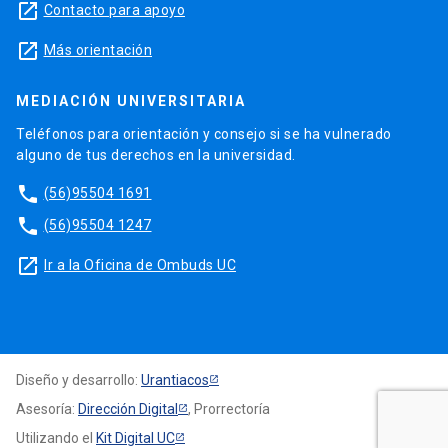
launch
Contacto para apoyo
launch
Más orientación
MEDIACIÓN UNIVERSITARIA
Teléfonos para orientación y consejo si se ha vulnerado
alguno de tus derechos en la universidad.
phone
(56)95504 1691
phone
(56)95504 1247
launch
Ir a la Oficina de Ombuds UC
Diseño y desarrollo:
Urantiacos
Asesoría:
Dirección Digital
, Prorrectoría
Utilizando el
Kit Digital UC