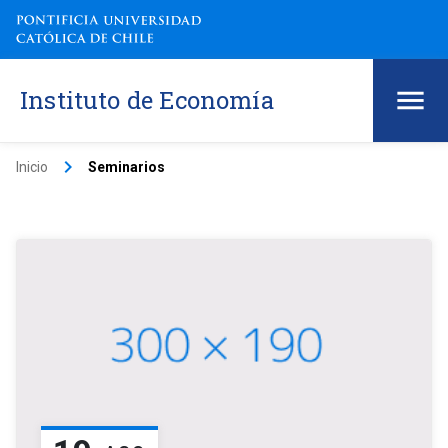
Instituto de Economía
keyboard_arrow_right
Inicio
Seminarios