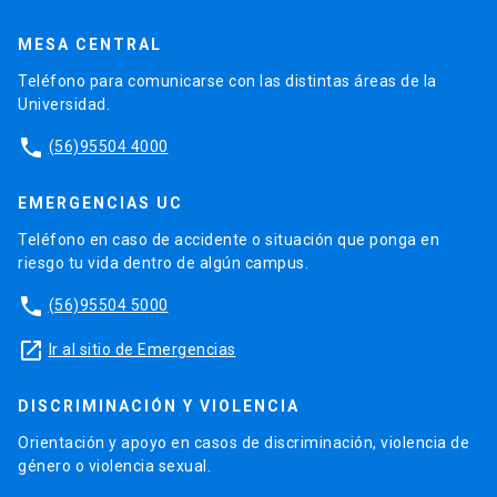
MESA CENTRAL
Teléfono para comunicarse con las distintas áreas de la
Universidad.
phone
(56)95504 4000
EMERGENCIAS UC
Teléfono en caso de accidente o situación que ponga en
riesgo tu vida dentro de algún campus.
phone
(56)95504 5000
launch
Ir al sitio de Emergencias
DISCRIMINACIÓN Y VIOLENCIA
Orientación y apoyo en casos de discriminación, violencia de
género o violencia sexual.