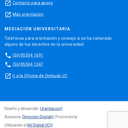
launch
Contacto para apoyo
launch
Más orientación
MEDIACIÓN UNIVERSITARIA
Teléfonos para orientación y consejo si se ha vulnerado
alguno de tus derechos en la universidad.
phone
(56)95504 1691
phone
(56)95504 1247
launch
Ir a la Oficina de Ombuds UC
Diseño y desarrollo:
Urantiacos
Asesoría:
Dirección Digital
, Prorrectoría
Utilizando el
Kit Digital UC