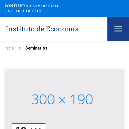
Instituto de Economía
keyboard_arrow_right
Inicio
Seminarios