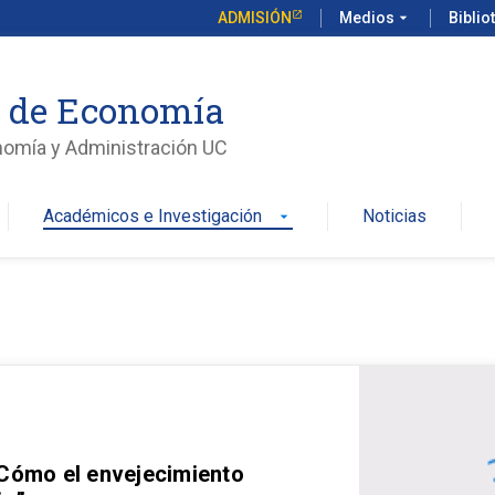
ADMISIÓN
Medios
arrow_drop_down
Biblio
o de Economía
nomía y Administración UC
Académicos e Investigación
Noticias
arrow_drop_down
 Cómo el envejecimiento