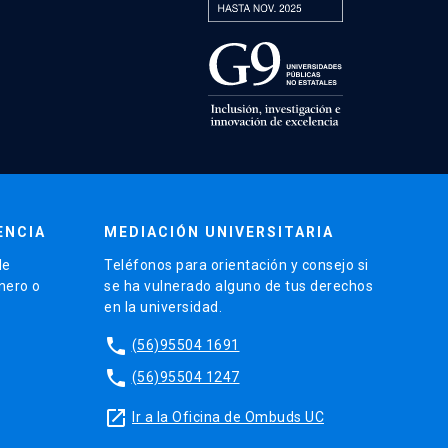
ENCIA
MEDIACIÓN UNIVERSITARIA
de
Teléfonos para orientación y consejo si
énero o
se ha vulnerado alguno de tus derechos
en la universidad.
phone
(56)95504 1691
phone
(56)95504 1247
launch
Ir a la Oficina de Ombuds UC