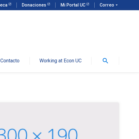
teca
Donaciones
Mi Portal UC
Correo
arrow_drop_down
search
Contacto
Working at Econ UC