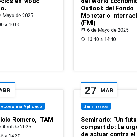
cios en Modo
del World Economi
ro.
Outlook del Fondo
Monetario Internac
e Mayo de 2025
(FMI)
00 a 10:00
6 de Mayo de 2025
13:40 a 14:40
27
ABR
MAR
oeconomía Aplicada
Seminarios
icio Romero, ITAM
Seminario: “Un futu
compartido: La urg
e Abril de 2025
de actuar contra el
35 a 14:30