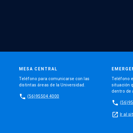
MESA CENTRAL
EMERGE
Teléfono para comunicarse con las
Teléfono e
distintas áreas de la Universidad.
situación 
dentro de
phone
(56)95504 4000
phone
(56)9
launch
Ir al 