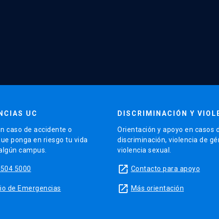
NCIAS UC
DISCRIMINACIÓN Y VIOL
n caso de accidente o
Orientación y apoyo en casos 
que ponga en riesgo tu vida
discriminación, violencia de g
 algún campus.
violencia sexual.
launch
5504 5000
Contacto para apoyo
launch
sitio de Emergencias
Más orientación