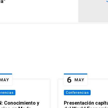
ia”
6
MAY
MAY
erencias
Conferencias
N: Conocimiento y
Presentación capít