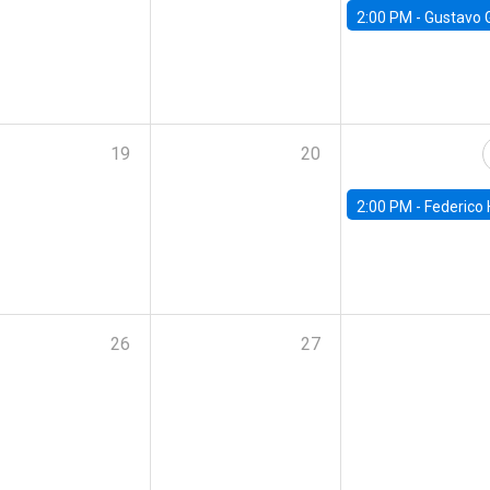
2:00 PM -
Gustavo González - Banco Central d
19
20
2:00 PM -
Federico Huneeus - Banco Central de C
26
27