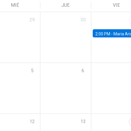
MIÉ
JUE
VIE
29
30
2:00 PM -
Maria Aristizabal-Ramirez, FED
5
6
12
13