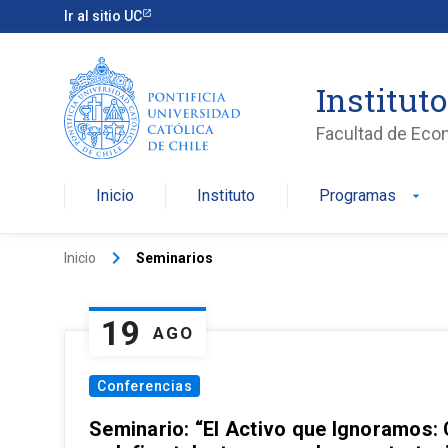
Ir al sitio UC
Institut
Facultad de Eco
Inicio
Instituto
Programas
arrow_drop_down
keyboard_arrow_right
Inicio
Seminarios
19
AGO
Conferencias
Seminario: “El Activo que Ignoramos: