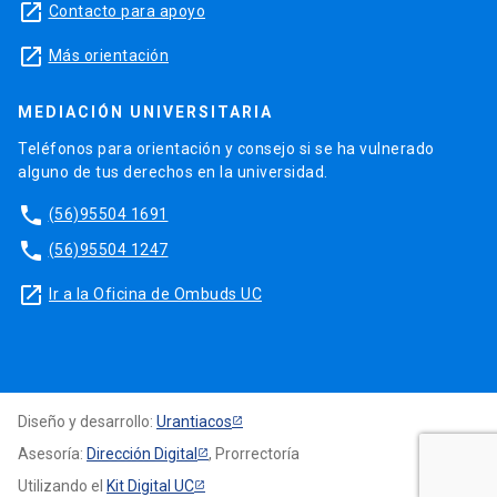
launch
Contacto para apoyo
launch
Más orientación
MEDIACIÓN UNIVERSITARIA
Teléfonos para orientación y consejo si se ha vulnerado
alguno de tus derechos en la universidad.
phone
(56)95504 1691
phone
(56)95504 1247
launch
Ir a la Oficina de Ombuds UC
Diseño y desarrollo:
Urantiacos
Asesoría:
Dirección Digital
, Prorrectoría
Utilizando el
Kit Digital UC