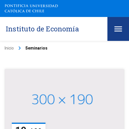
Instituto de Economía
keyboard_arrow_right
Inicio
Seminarios