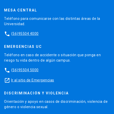
MESA CENTRAL
Teléfono para comunicarse con las distintas áreas de la
Universidad.
phone
(56)95504 4000
EMERGENCIAS UC
Teléfono en caso de accidente o situación que ponga en
riesgo tu vida dentro de algún campus.
phone
(56)95504 5000
launch
Ir al sitio de Emergencias
DISCRIMINACIÓN Y VIOLENCIA
Orientación y apoyo en casos de discriminación, violencia de
género o violencia sexual.