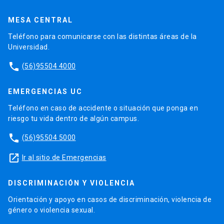
MESA CENTRAL
Teléfono para comunicarse con las distintas áreas de la
Universidad.
phone
(56)95504 4000
EMERGENCIAS UC
Teléfono en caso de accidente o situación que ponga en
riesgo tu vida dentro de algún campus.
phone
(56)95504 5000
launch
Ir al sitio de Emergencias
DISCRIMINACIÓN Y VIOLENCIA
Orientación y apoyo en casos de discriminación, violencia de
género o violencia sexual.