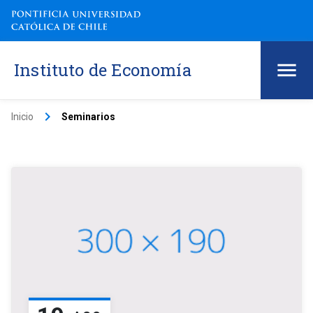
Instituto de Economía
keyboard_arrow_right
Inicio
Seminarios