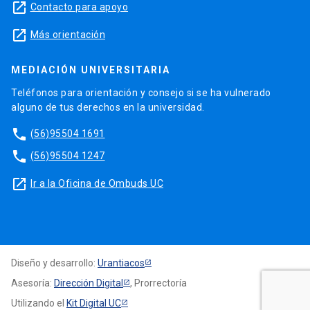
launch
Contacto para apoyo
launch
Más orientación
MEDIACIÓN UNIVERSITARIA
Teléfonos para orientación y consejo si se ha vulnerado
alguno de tus derechos en la universidad.
phone
(56)95504 1691
phone
(56)95504 1247
launch
Ir a la Oficina de Ombuds UC
Diseño y desarrollo:
Urantiacos
Asesoría:
Dirección Digital
, Prorrectoría
Utilizando el
Kit Digital UC