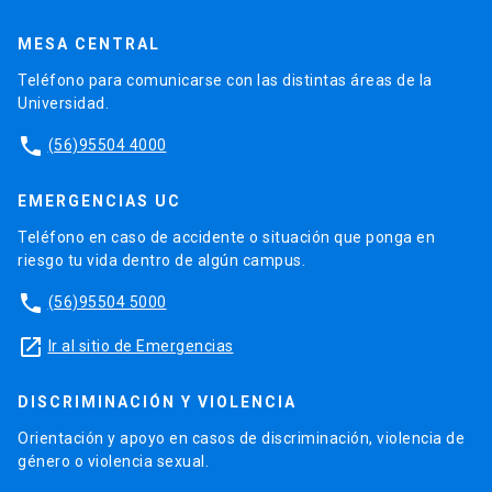
MESA CENTRAL
Teléfono para comunicarse con las distintas áreas de la
Universidad.
phone
(56)95504 4000
EMERGENCIAS UC
Teléfono en caso de accidente o situación que ponga en
riesgo tu vida dentro de algún campus.
phone
(56)95504 5000
launch
Ir al sitio de Emergencias
DISCRIMINACIÓN Y VIOLENCIA
Orientación y apoyo en casos de discriminación, violencia de
género o violencia sexual.