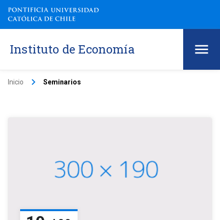
Instituto de Economía
keyboard_arrow_right
Inicio
Seminarios