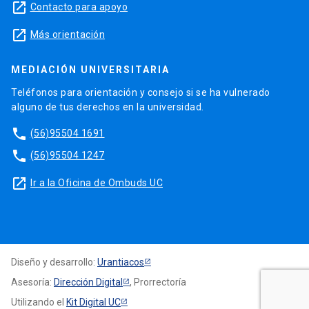
launch
Contacto para apoyo
launch
Más orientación
MEDIACIÓN UNIVERSITARIA
Teléfonos para orientación y consejo si se ha vulnerado
alguno de tus derechos en la universidad.
phone
(56)95504 1691
phone
(56)95504 1247
launch
Ir a la Oficina de Ombuds UC
Diseño y desarrollo:
Urantiacos
Asesoría:
Dirección Digital
, Prorrectoría
Utilizando el
Kit Digital UC