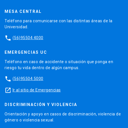
MESA CENTRAL
Teléfono para comunicarse con las distintas áreas de la
Universidad.
phone
(56)95504 4000
EMERGENCIAS UC
Teléfono en caso de accidente o situación que ponga en
riesgo tu vida dentro de algún campus.
phone
(56)95504 5000
launch
Ir al sitio de Emergencias
DISCRIMINACIÓN Y VIOLENCIA
Orientación y apoyo en casos de discriminación, violencia de
género o violencia sexual.