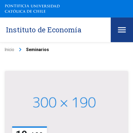
Instituto de Economía
keyboard_arrow_right
Inicio
Seminarios