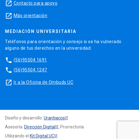
launch
Contacto para apoyo
launch
Más orientación
MEDIACIÓN UNIVERSITARIA
Teléfonos para orientación y consejo si se ha vulnerado
alguno de tus derechos en la universidad.
phone
(56)95504 1691
phone
(56)95504 1247
launch
Ir a la Oficina de Ombuds UC
Diseño y desarrollo:
Urantiacos
Asesoría:
Dirección Digital
, Prorrectoría
Utilizando el
Kit Digital UC