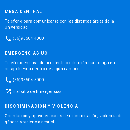
MESA CENTRAL
Teléfono para comunicarse con las distintas áreas de la
Universidad.
phone
(56)95504 4000
EMERGENCIAS UC
Teléfono en caso de accidente o situación que ponga en
riesgo tu vida dentro de algún campus.
phone
(56)95504 5000
launch
Ir al sitio de Emergencias
DISCRIMINACIÓN Y VIOLENCIA
Orientación y apoyo en casos de discriminación, violencia de
género o violencia sexual.