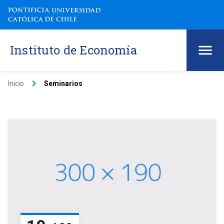
Instituto de Economía
keyboard_arrow_right
Inicio
Seminarios