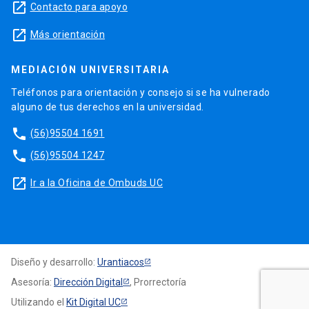
launch
Contacto para apoyo
launch
Más orientación
MEDIACIÓN UNIVERSITARIA
Teléfonos para orientación y consejo si se ha vulnerado
alguno de tus derechos en la universidad.
phone
(56)95504 1691
phone
(56)95504 1247
launch
Ir a la Oficina de Ombuds UC
Diseño y desarrollo:
Urantiacos
Asesoría:
Dirección Digital
, Prorrectoría
Utilizando el
Kit Digital UC