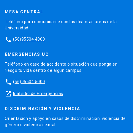
MESA CENTRAL
Teléfono para comunicarse con las distintas áreas de la
Universidad.
phone
(56)95504 4000
EMERGENCIAS UC
Teléfono en caso de accidente o situación que ponga en
riesgo tu vida dentro de algún campus.
phone
(56)95504 5000
launch
Ir al sitio de Emergencias
DISCRIMINACIÓN Y VIOLENCIA
Orientación y apoyo en casos de discriminación, violencia de
género o violencia sexual.