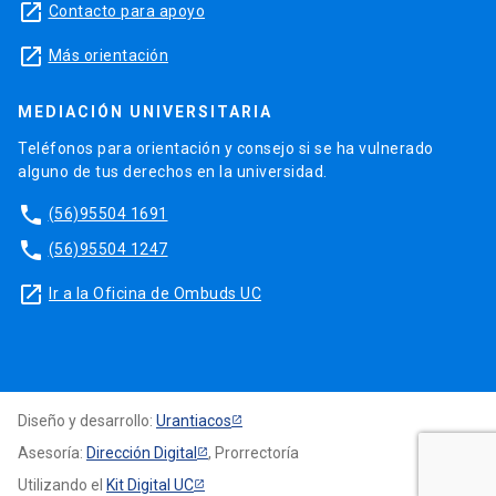
launch
Contacto para apoyo
launch
Más orientación
MEDIACIÓN UNIVERSITARIA
Teléfonos para orientación y consejo si se ha vulnerado
alguno de tus derechos en la universidad.
phone
(56)95504 1691
phone
(56)95504 1247
launch
Ir a la Oficina de Ombuds UC
Diseño y desarrollo:
Urantiacos
Asesoría:
Dirección Digital
, Prorrectoría
Utilizando el
Kit Digital UC