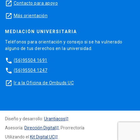
launch
Contacto para apoyo
launch
Más orientación
MEDIACIÓN UNIVERSITARIA
Teléfonos para orientación y consejo si se ha vulnerado
alguno de tus derechos en la universidad.
phone
(56)95504 1691
phone
(56)95504 1247
launch
Ir a la Oficina de Ombuds UC
Diseño y desarrollo:
Urantiacos
Asesoría:
Dirección Digital
, Prorrectoría
Utilizando el
Kit Digital UC