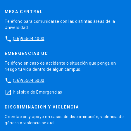
MESA CENTRAL
Teléfono para comunicarse con las distintas áreas de la
Universidad.
phone
(56)95504 4000
EMERGENCIAS UC
Teléfono en caso de accidente o situación que ponga en
riesgo tu vida dentro de algún campus.
phone
(56)95504 5000
launch
Ir al sitio de Emergencias
DISCRIMINACIÓN Y VIOLENCIA
Orientación y apoyo en casos de discriminación, violencia de
género o violencia sexual.