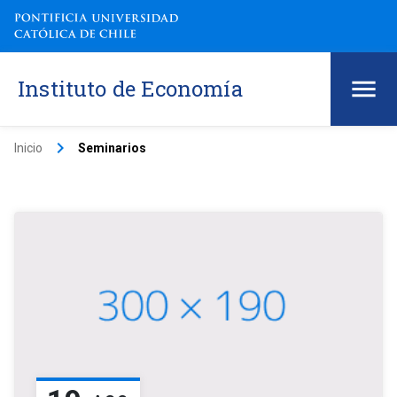
Instituto de Economía
keyboard_arrow_right
Inicio
Seminarios