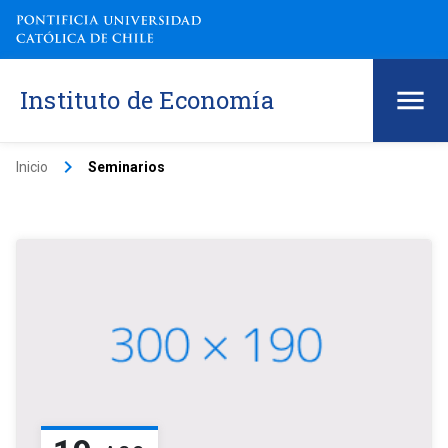
Instituto de Economía
keyboard_arrow_right
Inicio
Seminarios