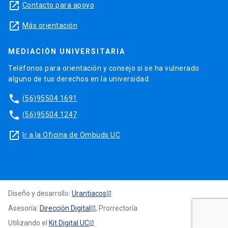
launch
Contacto para apoyo
launch
Más orientación
MEDIACIÓN UNIVERSITARIA
Teléfonos para orientación y consejo si se ha vulnerado
alguno de tus derechos en la universidad.
phone
(56)95504 1691
phone
(56)95504 1247
launch
Ir a la Oficina de Ombuds UC
Diseño y desarrollo:
Urantiacos
Asesoría:
Dirección Digital
, Prorrectoría
Utilizando el
Kit Digital UC