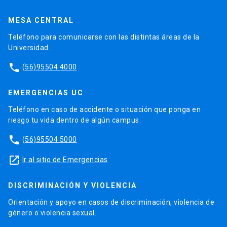
MESA CENTRAL
Teléfono para comunicarse con las distintas áreas de la
Universidad.
phone
(56)95504 4000
EMERGENCIAS UC
Teléfono en caso de accidente o situación que ponga en
riesgo tu vida dentro de algún campus.
phone
(56)95504 5000
launch
Ir al sitio de Emergencias
DISCRIMINACIÓN Y VIOLENCIA
Orientación y apoyo en casos de discriminación, violencia de
género o violencia sexual.