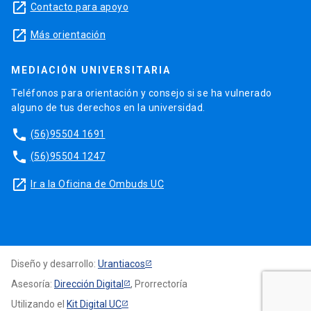
launch
Contacto para apoyo
launch
Más orientación
MEDIACIÓN UNIVERSITARIA
Teléfonos para orientación y consejo si se ha vulnerado
alguno de tus derechos en la universidad.
phone
(56)95504 1691
phone
(56)95504 1247
launch
Ir a la Oficina de Ombuds UC
Diseño y desarrollo:
Urantiacos
Asesoría:
Dirección Digital
, Prorrectoría
Utilizando el
Kit Digital UC