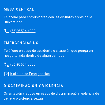
MESA CENTRAL
Teléfono para comunicarse con las distintas áreas de la
Universidad.
phone
(56)95504 4000
EMERGENCIAS UC
Teléfono en caso de accidente o situación que ponga en
riesgo tu vida dentro de algún campus.
phone
(56)95504 5000
launch
Ir al sitio de Emergencias
DISCRIMINACIÓN Y VIOLENCIA
Orientación y apoyo en casos de discriminación, violencia de
género o violencia sexual.