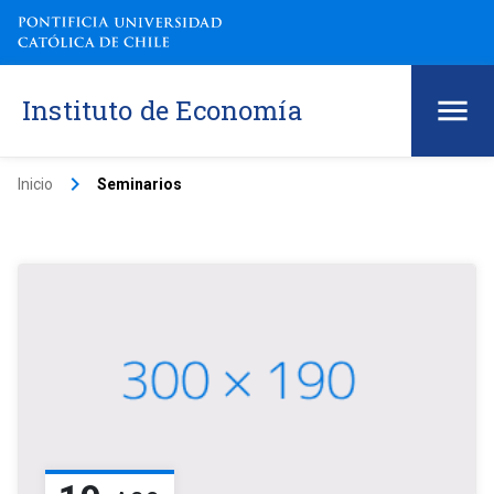
Instituto de Economía
keyboard_arrow_right
Inicio
Seminarios