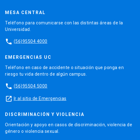
MESA CENTRAL
Teléfono para comunicarse con las distintas áreas de la
Universidad.
phone
(56)95504 4000
EMERGENCIAS UC
Teléfono en caso de accidente o situación que ponga en
riesgo tu vida dentro de algún campus.
phone
(56)95504 5000
launch
Ir al sitio de Emergencias
DISCRIMINACIÓN Y VIOLENCIA
Orientación y apoyo en casos de discriminación, violencia de
género o violencia sexual.