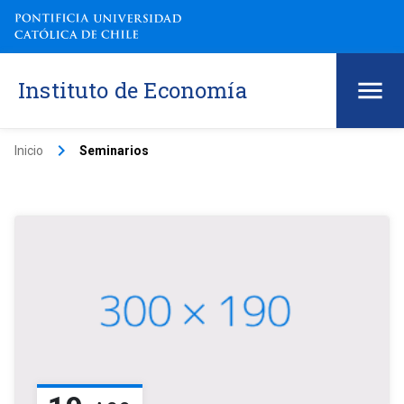
Instituto de Economía
keyboard_arrow_right
Inicio
Seminarios