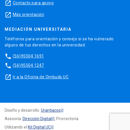
launch
Contacto para apoyo
launch
Más orientación
MEDIACIÓN UNIVERSITARIA
Teléfonos para orientación y consejo si se ha vulnerado
alguno de tus derechos en la universidad.
phone
(56)95504 1691
phone
(56)95504 1247
launch
Ir a la Oficina de Ombuds UC
Diseño y desarrollo:
Urantiacos
Asesoría:
Dirección Digital
, Prorrectoría
Utilizando el
Kit Digital UC