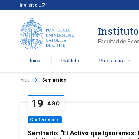
Ir al sitio UC
Institut
Facultad de Eco
Inicio
Instituto
Programas
arrow_drop_down
keyboard_arrow_right
Inicio
Seminarios
19
AGO
Conferencias
Seminario: “El Activo que Ignoramos: