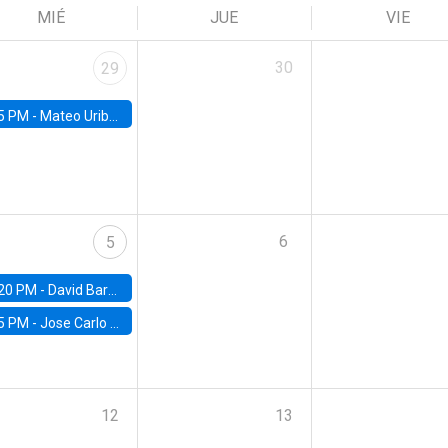
MIÉ
JUE
VIE
30
29
5 PM -
Mateo Uribe-Castro, Universidad de los Andes (Colombia)
6
5
20 PM -
David Bardey, Universidad de los Andes - CEDE
5 PM -
Jose Carlo Bermudez, UC (ME) & World Bank
12
13