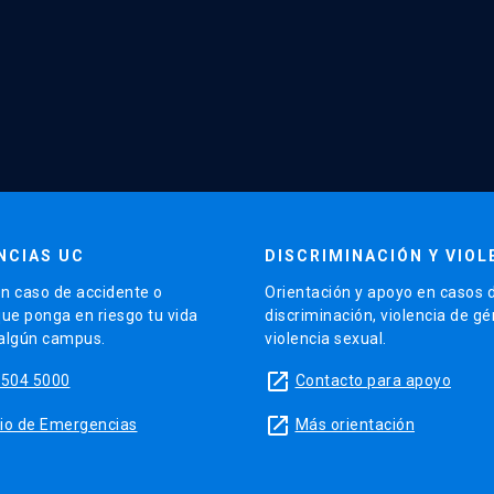
NCIAS UC
DISCRIMINACIÓN Y VIOL
n caso de accidente o
Orientación y apoyo en casos 
que ponga en riesgo tu vida
discriminación, violencia de g
 algún campus.
violencia sexual.
launch
5504 5000
Contacto para apoyo
launch
sitio de Emergencias
Más orientación