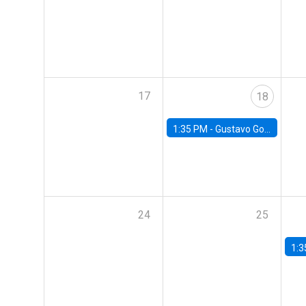
17
18
1:35 PM -
Gustavo González, Banco Central de Chile
24
25
1:3