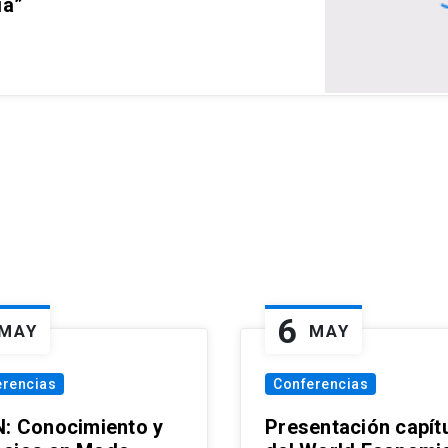
ia”
6
MAY
MAY
erencias
Conferencias
N: Conocimiento y
Presentación capít