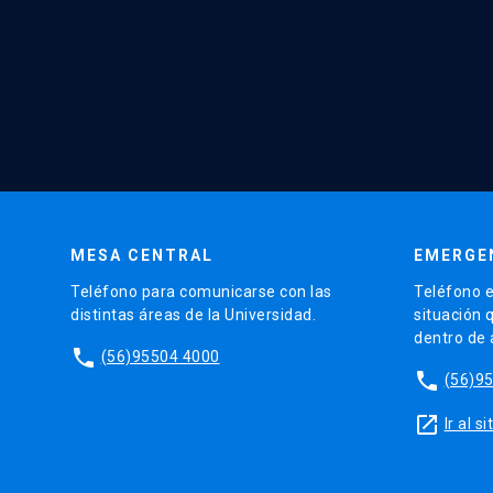
MESA CENTRAL
EMERGE
Teléfono para comunicarse con las
Teléfono e
distintas áreas de la Universidad.
situación 
dentro de
phone
(56)95504 4000
phone
(56)9
launch
Ir al 