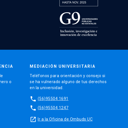
ENCIA
MEDIACIÓN UNIVERSITARIA
de
Teléfonos para orientación y consejo si
énero o
se ha vulnerado alguno de tus derechos
en la universidad.
phone
(56)95504 1691
phone
(56)95504 1247
launch
Ir a la Oficina de Ombuds UC