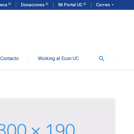
teca
Donaciones
Mi Portal UC
Correo
arrow_drop_down
search
Contacto
Working at Econ UC