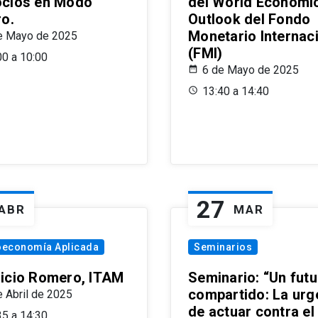
cios en Modo
del World Economi
ro.
Outlook del Fondo
Monetario Internac
e Mayo de 2025
(FMI)
00 a 10:00
6 de Mayo de 2025
13:40 a 14:40
27
ABR
MAR
oeconomía Aplicada
Seminarios
icio Romero, ITAM
Seminario: “Un futu
compartido: La urg
e Abril de 2025
de actuar contra el
35 a 14:30