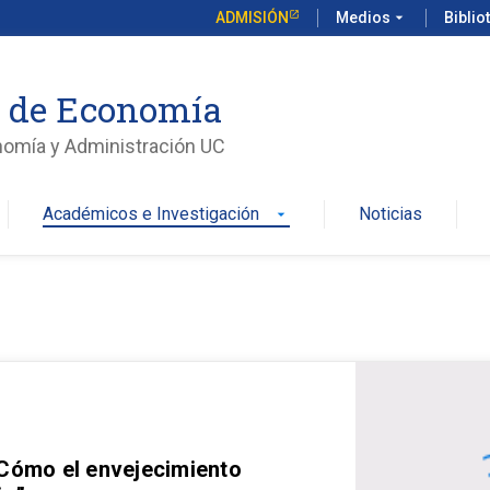
ADMISIÓN
Medios
arrow_drop_down
Biblio
o de Economía
nomía y Administración UC
Académicos e Investigación
Noticias
arrow_drop_down
 Cómo el envejecimiento