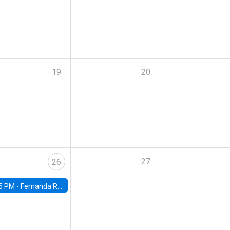
19
20
27
26
5 PM -
Fernanda Rojas Ampuero, University of Wisconsin-Madison