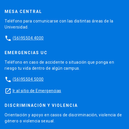
MESA CENTRAL
Teléfono para comunicarse con las distintas áreas de la
Universidad.
phone
(56)95504 4000
EMERGENCIAS UC
Teléfono en caso de accidente o situación que ponga en
riesgo tu vida dentro de algún campus.
phone
(56)95504 5000
launch
Ir al sitio de Emergencias
DISCRIMINACIÓN Y VIOLENCIA
Orientación y apoyo en casos de discriminación, violencia de
género o violencia sexual.