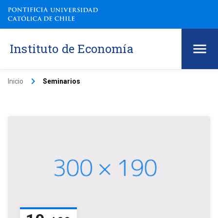
Instituto de Economía
keyboard_arrow_right
Inicio
Seminarios