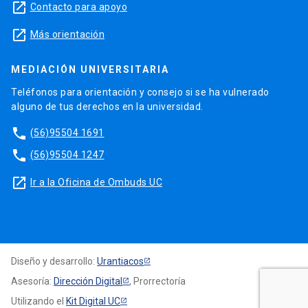
launch
Contacto para apoyo
launch
Más orientación
MEDIACIÓN UNIVERSITARIA
Teléfonos para orientación y consejo si se ha vulnerado
alguno de tus derechos en la universidad.
phone
(56)95504 1691
phone
(56)95504 1247
launch
Ir a la Oficina de Ombuds UC
Diseño y desarrollo:
Urantiacos
Asesoría:
Dirección Digital
, Prorrectoría
Utilizando el
Kit Digital UC