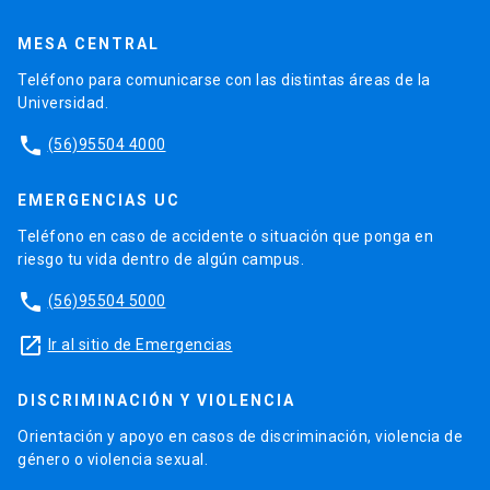
MESA CENTRAL
Teléfono para comunicarse con las distintas áreas de la
Universidad.
phone
(56)95504 4000
EMERGENCIAS UC
Teléfono en caso de accidente o situación que ponga en
riesgo tu vida dentro de algún campus.
phone
(56)95504 5000
launch
Ir al sitio de Emergencias
DISCRIMINACIÓN Y VIOLENCIA
Orientación y apoyo en casos de discriminación, violencia de
género o violencia sexual.