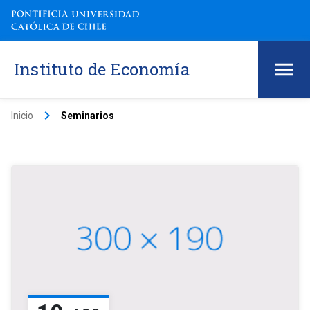
Instituto de Economía
keyboard_arrow_right
Inicio
Seminarios