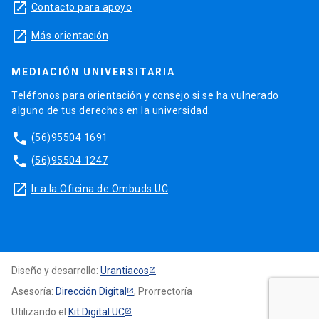
launch
Contacto para apoyo
launch
Más orientación
MEDIACIÓN UNIVERSITARIA
Teléfonos para orientación y consejo si se ha vulnerado
alguno de tus derechos en la universidad.
phone
(56)95504 1691
phone
(56)95504 1247
launch
Ir a la Oficina de Ombuds UC
Diseño y desarrollo:
Urantiacos
Asesoría:
Dirección Digital
, Prorrectoría
Utilizando el
Kit Digital UC