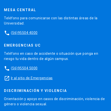
MESA CENTRAL
Teléfono para comunicarse con las distintas áreas de la
Universidad.
phone
(56)95504 4000
EMERGENCIAS UC
Teléfono en caso de accidente o situación que ponga en
riesgo tu vida dentro de algún campus.
phone
(56)95504 5000
launch
Ir al sitio de Emergencias
DISCRIMINACIÓN Y VIOLENCIA
Orientación y apoyo en casos de discriminación, violencia de
género o violencia sexual.