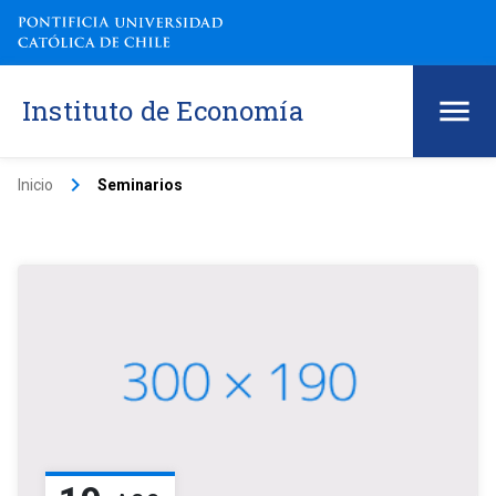
Instituto de Economía
keyboard_arrow_right
Inicio
Seminarios