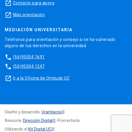
launch
Contacto para apoyo
launch
Más orientación
MEDIACIÓN UNIVERSITARIA
Teléfonos para orientación y consejo si se ha vulnerado
alguno de tus derechos en la universidad.
phone
(56)95504 1691
phone
(56)95504 1247
launch
Ir a la Oficina de Ombuds UC
Diseño y desarrollo:
Urantiacos
Asesoría:
Dirección Digital
, Prorrectoría
Utilizando el
Kit Digital UC