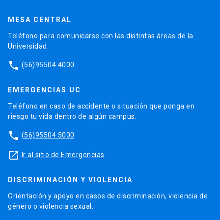
MESA CENTRAL
Teléfono para comunicarse con las distintas áreas de la
Universidad.
phone
(56)95504 4000
EMERGENCIAS UC
Teléfono en caso de accidente o situación que ponga en
riesgo tu vida dentro de algún campus.
phone
(56)95504 5000
launch
Ir al sitio de Emergencias
DISCRIMINACIÓN Y VIOLENCIA
Orientación y apoyo en casos de discriminación, violencia de
género o violencia sexual.