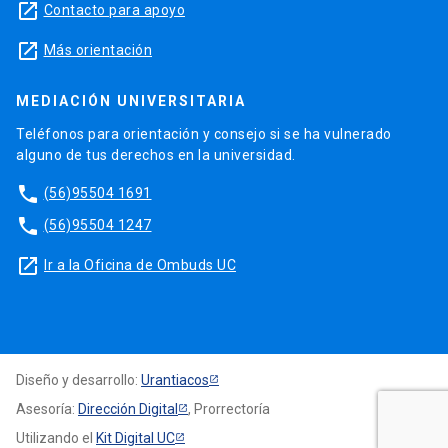
launch
Contacto para apoyo
launch
Más orientación
MEDIACIÓN UNIVERSITARIA
Teléfonos para orientación y consejo si se ha vulnerado
alguno de tus derechos en la universidad.
phone
(56)95504 1691
phone
(56)95504 1247
launch
Ir a la Oficina de Ombuds UC
Diseño y desarrollo:
Urantiacos
Asesoría:
Dirección Digital
, Prorrectoría
Utilizando el
Kit Digital UC