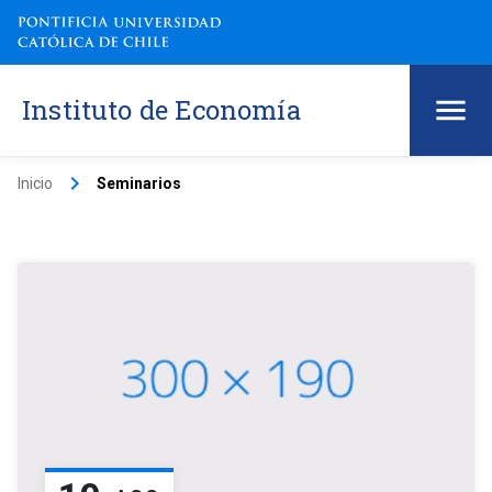
Instituto de Economía
keyboard_arrow_right
Inicio
Seminarios