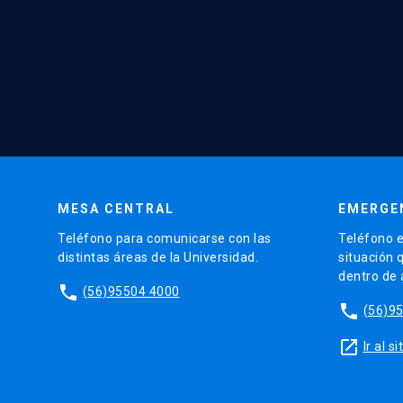
MESA CENTRAL
EMERGE
Teléfono para comunicarse con las
Teléfono e
distintas áreas de la Universidad.
situación 
dentro de
phone
(56)95504 4000
phone
(56)9
launch
Ir al 