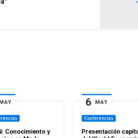
ia”
6
MAY
MAY
erencias
Conferencias
N: Conocimiento y
Presentación capít