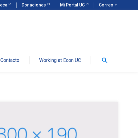
teca
Donaciones
Mi Portal UC
Correo
arrow_drop_down
search
Contacto
Working at Econ UC