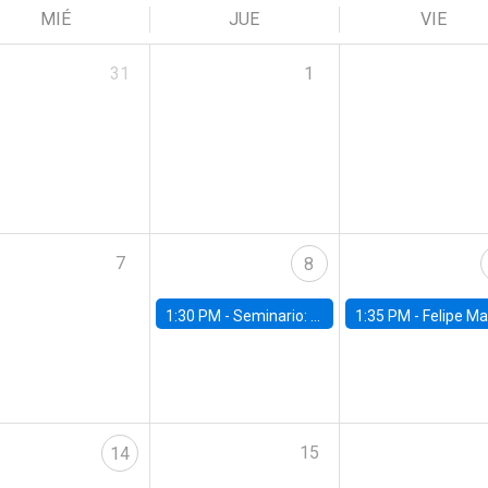
MIÉ
JUE
VIE
31
1
7
8
1:30 PM -
Seminario: “Recuperando la humanidad para progresar en la era de la IA»
1:35 PM -
Felipe Martínez, alumno Doctorado en Ec
15
14