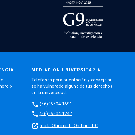
ENCIA
MEDIACIÓN UNIVERSITARIA
de
Teléfonos para orientación y consejo si
énero o
se ha vulnerado alguno de tus derechos
en la universidad.
phone
(56)95504 1691
phone
(56)95504 1247
launch
Ir a la Oficina de Ombuds UC