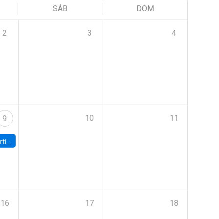
SÁB
DOM
2
3
4
10
11
9
onomía UC
16
17
18