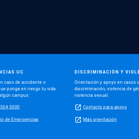
NCIAS UC
DISCRIMINACIÓN Y VIOL
n caso de accidente o
Orientación y apoyo en casos 
que ponga en riesgo tu vida
discriminación, violencia de g
 algún campus.
violencia sexual.
launch
5504 5000
Contacto para apoyo
launch
sitio de Emergencias
Más orientación