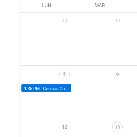
LUN
MAR
29
30
6
5
1:35 PM -
Germán Cubas, University of Houston
12
13