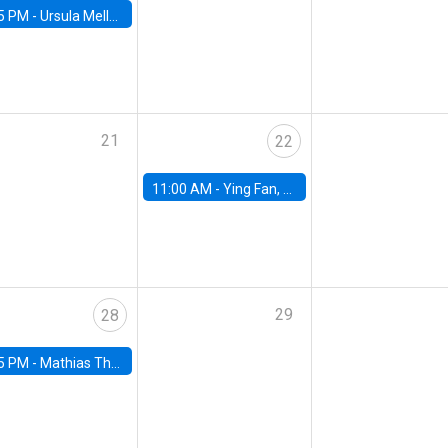
5 PM -
Ursula Mello, Insper - Institute of Education and Research
21
22
11:00 AM -
Ying Fan, University of Michigan
29
28
5 PM -
Mathias Thoenig, University of Lausanne