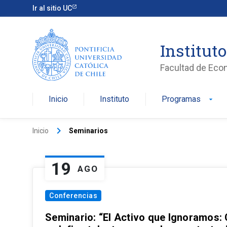
Ir al sitio UC
Institut
Facultad de Eco
Inicio
Instituto
Programas
arrow_drop_down
keyboard_arrow_right
Inicio
Seminarios
19
AGO
Conferencias
Seminario: “El Activo que Ignoramos: