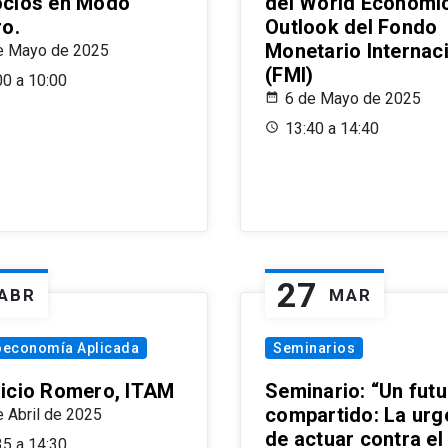
cios en Modo
del World Economi
ro.
Outlook del Fondo
Monetario Internac
e Mayo de 2025
(FMI)
00 a 10:00
6 de Mayo de 2025
13:40 a 14:40
27
ABR
MAR
oeconomía Aplicada
Seminarios
icio Romero, ITAM
Seminario: “Un futu
compartido: La urg
e Abril de 2025
de actuar contra el
35 a 14:30