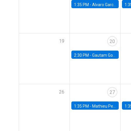
1:35 PM -
Alvaro Garcia-Marin, Universidad de Los Andes
1:3
19
20
2:30 PM -
Gautam Gowrisankaran, Columbia University
26
27
1:35 PM -
Mathieu Pedemonte, IDB
1:3