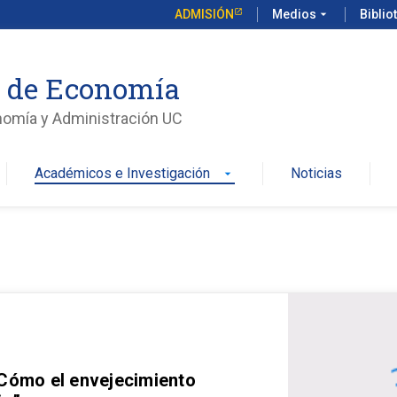
ADMISIÓN
Medios
arrow_drop_down
Biblio
o de Economía
nomía y Administración UC
Académicos e Investigación
Noticias
arrow_drop_down
 Cómo el envejecimiento