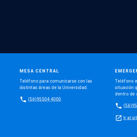
MESA CENTRAL
EMERGE
Teléfono para comunicarse con las
Teléfono e
distintas áreas de la Universidad.
situación 
dentro de
phone
(56)95504 4000
phone
(56)9
launch
Ir al 