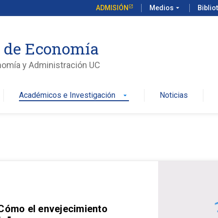
ADMISIÓN
Medios
arrow_drop_down
Biblio
o de Economía
nomía y Administración UC
Académicos e Investigación
Noticias
arrow_drop_down
 Cómo el envejecimiento