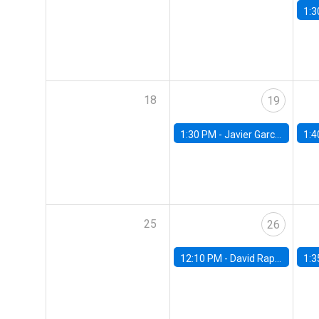
1:3
18
19
1:30 PM -
Javier Garcia Cicco, Universidad de San Andres
1:4
25
26
12:10 PM -
David Rappoport, FED Board
1:3