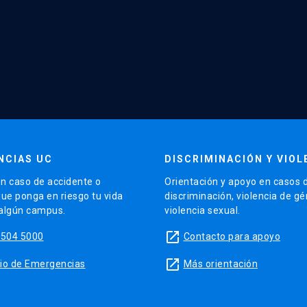
NCIAS UC
DISCRIMINACIÓN Y VIOL
n caso de accidente o
Orientación y apoyo en casos 
que ponga en riesgo tu vida
discriminación, violencia de g
 algún campus.
violencia sexual.
launch
5504 5000
Contacto para apoyo
launch
sitio de Emergencias
Más orientación