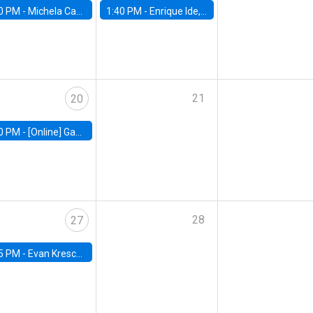
0 PM -
Michela Carlana, Harvard Kennedy School
1:40 PM -
Enrique Ide, IESE
21
20
0 PM -
[Online] Gabriel Englander, World Bank
28
27
5 PM -
Evan Kresch, Oberlin College