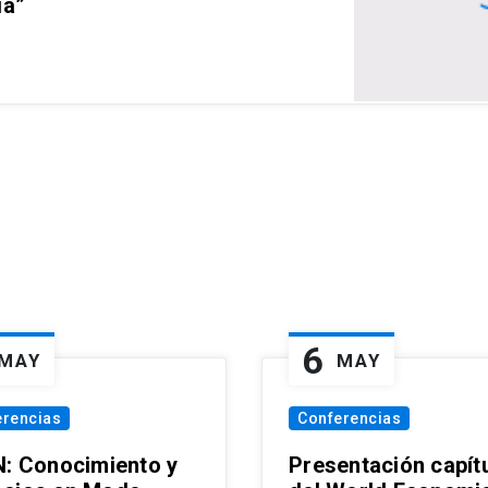
ia”
6
MAY
MAY
erencias
Conferencias
N: Conocimiento y
Presentación capít