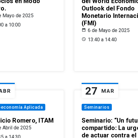
cios en Modo
del World Economi
ro.
Outlook del Fondo
Monetario Internac
e Mayo de 2025
(FMI)
00 a 10:00
6 de Mayo de 2025
13:40 a 14:40
27
ABR
MAR
oeconomía Aplicada
Seminarios
icio Romero, ITAM
Seminario: “Un futu
compartido: La urg
e Abril de 2025
de actuar contra el
35 a 14:30