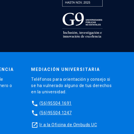
ENCIA
MEDIACIÓN UNIVERSITARIA
de
Teléfonos para orientación y consejo si
énero o
se ha vulnerado alguno de tus derechos
en la universidad.
phone
(56)95504 1691
phone
(56)95504 1247
launch
Ir a la Oficina de Ombuds UC