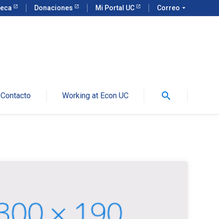
teca
Donaciones
Mi Portal UC
Correo
arrow_drop_down
search
Contacto
Working at Econ UC