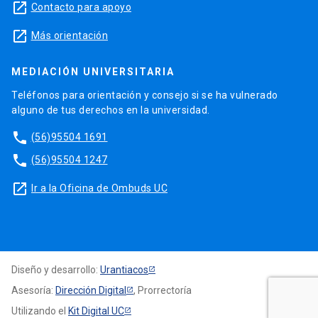
launch
Contacto para apoyo
launch
Más orientación
MEDIACIÓN UNIVERSITARIA
Teléfonos para orientación y consejo si se ha vulnerado
alguno de tus derechos en la universidad.
phone
(56)95504 1691
phone
(56)95504 1247
launch
Ir a la Oficina de Ombuds UC
Diseño y desarrollo:
Urantiacos
Asesoría:
Dirección Digital
, Prorrectoría
Utilizando el
Kit Digital UC