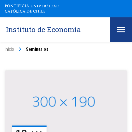
Instituto de Economía
keyboard_arrow_right
Inicio
Seminarios