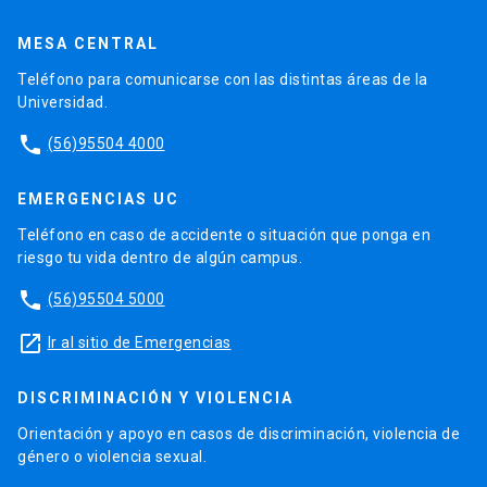
MESA CENTRAL
Teléfono para comunicarse con las distintas áreas de la
Universidad.
phone
(56)95504 4000
EMERGENCIAS UC
Teléfono en caso de accidente o situación que ponga en
riesgo tu vida dentro de algún campus.
phone
(56)95504 5000
launch
Ir al sitio de Emergencias
DISCRIMINACIÓN Y VIOLENCIA
Orientación y apoyo en casos de discriminación, violencia de
género o violencia sexual.