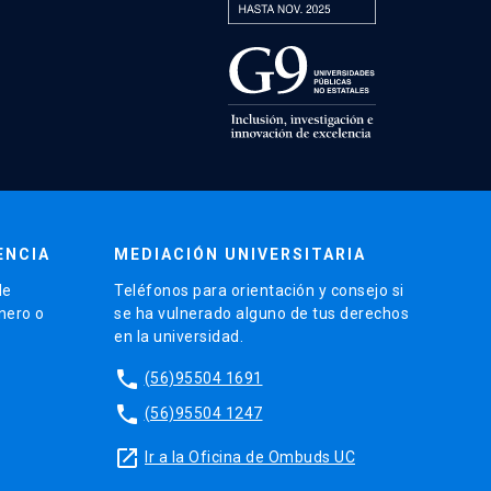
ENCIA
MEDIACIÓN UNIVERSITARIA
de
Teléfonos para orientación y consejo si
énero o
se ha vulnerado alguno de tus derechos
en la universidad.
phone
(56)95504 1691
phone
(56)95504 1247
launch
Ir a la Oficina de Ombuds UC