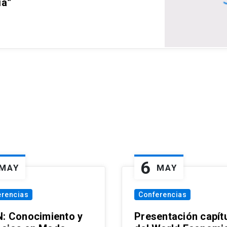
ia”
6
MAY
MAY
erencias
Conferencias
N: Conocimiento y
Presentación capít