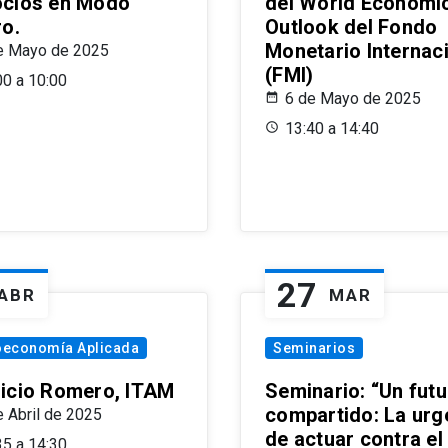
cios en Modo
del World Economi
ro.
Outlook del Fondo
Monetario Internac
e Mayo de 2025
(FMI)
00 a 10:00
6 de Mayo de 2025
13:40 a 14:40
27
ABR
MAR
oeconomía Aplicada
Seminarios
icio Romero, ITAM
Seminario: “Un futu
compartido: La urg
e Abril de 2025
de actuar contra el
35 a 14:30