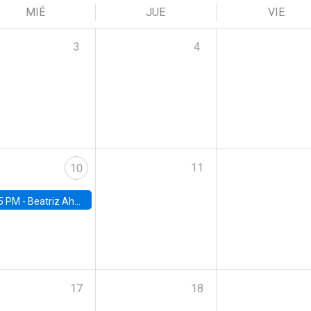
MIÉ
JUE
VIE
3
4
11
10
5 PM -
Beatriz Ahumada, PhD candidate, Universidad de Pittsburgh
17
18