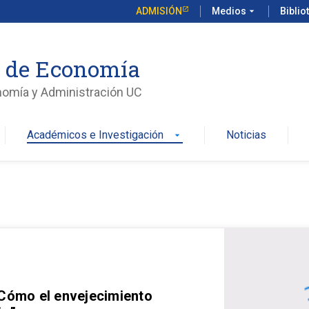
ADMISIÓN
Medios
arrow_drop_down
Biblio
o de Economía
nomía y Administración UC
Académicos e Investigación
Noticias
arrow_drop_down
 Cómo el envejecimiento