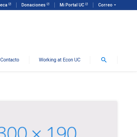
teca
Donaciones
Mi Portal UC
Correo
arrow_drop_down
search
Contacto
Working at Econ UC