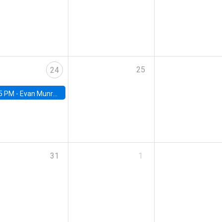
25
24
5 PM -
Evan Munro, Neyman Visiting Assistant Professor in the Department of Statistics at UC Berkeley
31
1