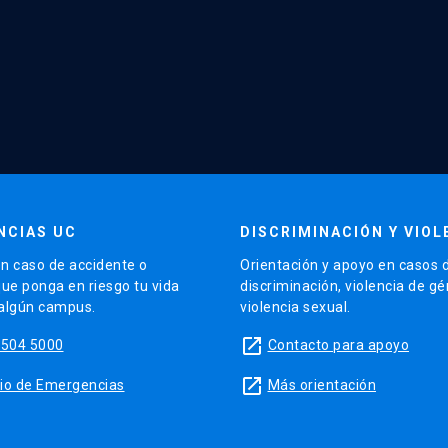
NCIAS UC
DISCRIMINACIÓN Y VIOL
n caso de accidente o
Orientación y apoyo en casos 
que ponga en riesgo tu vida
discriminación, violencia de g
 algún campus.
violencia sexual.
launch
5504 5000
Contacto para apoyo
launch
sitio de Emergencias
Más orientación