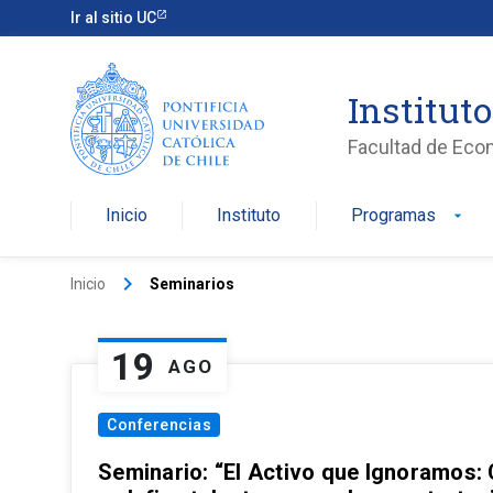
Ir al sitio UC
Institut
Facultad de Eco
Inicio
Instituto
Programas
arrow_drop_down
keyboard_arrow_right
Inicio
Seminarios
19
AGO
Conferencias
Seminario: “El Activo que Ignoramos: