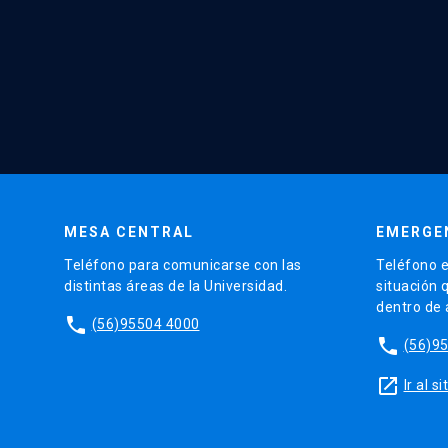
MESA CENTRAL
EMERGE
Teléfono para comunicarse con las
Teléfono e
distintas áreas de la Universidad.
situación 
dentro de
phone
(56)95504 4000
phone
(56)9
launch
Ir al 