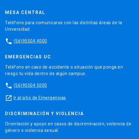
MESA CENTRAL
Teléfono para comunicarse con las distintas áreas de la
Universidad.
phone
(56)95504 4000
EMERGENCIAS UC
Teléfono en caso de accidente o situación que ponga en
riesgo tu vida dentro de algún campus.
phone
(56)95504 5000
launch
Ir al sitio de Emergencias
DISCRIMINACIÓN Y VIOLENCIA
Orientación y apoyo en casos de discriminación, violencia de
género o violencia sexual.