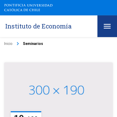
Instituto de Economía
keyboard_arrow_right
Inicio
Seminarios