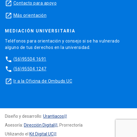
launch
Contacto para apoyo
launch
Más orientación
MEDIACIÓN UNIVERSITARIA
Teléfonos para orientación y consejo si se ha vulnerado
alguno de tus derechos en la universidad.
phone
(56)95504 1691
phone
(56)95504 1247
launch
Ir a la Oficina de Ombuds UC
Diseño y desarrollo:
Urantiacos
Asesoría:
Dirección Digital
, Prorrectoría
Utilizando el
Kit Digital UC