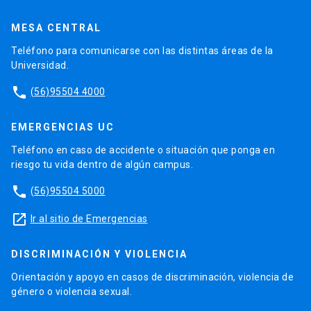
MESA CENTRAL
Teléfono para comunicarse con las distintas áreas de la
Universidad.
phone
(56)95504 4000
EMERGENCIAS UC
Teléfono en caso de accidente o situación que ponga en
riesgo tu vida dentro de algún campus.
phone
(56)95504 5000
launch
Ir al sitio de Emergencias
DISCRIMINACIÓN Y VIOLENCIA
Orientación y apoyo en casos de discriminación, violencia de
género o violencia sexual.