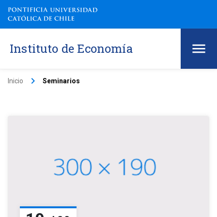
Instituto de Economía
keyboard_arrow_right
Inicio
Seminarios