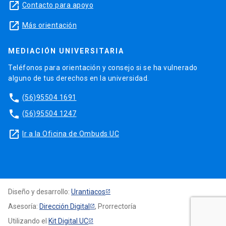
launch
Contacto para apoyo
launch
Más orientación
MEDIACIÓN UNIVERSITARIA
Teléfonos para orientación y consejo si se ha vulnerado
alguno de tus derechos en la universidad.
phone
(56)95504 1691
phone
(56)95504 1247
launch
Ir a la Oficina de Ombuds UC
Diseño y desarrollo:
Urantiacos
Asesoría:
Dirección Digital
, Prorrectoría
Utilizando el
Kit Digital UC