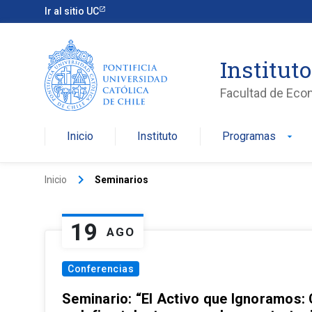
Ir al sitio UC
Institut
Facultad de Eco
Inicio
Instituto
Programas
arrow_drop_down
keyboard_arrow_right
Inicio
Seminarios
19
AGO
Conferencias
Seminario: “El Activo que Ignoramos: