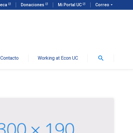
teca
Donaciones
Mi Portal UC
Correo
arrow_drop_down
search
Contacto
Working at Econ UC