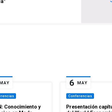
ia”
6
MAY
MAY
erencias
Conferencias
N: Conocimiento y
Presentación capít