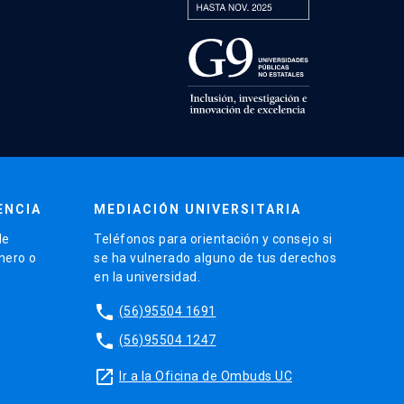
ENCIA
MEDIACIÓN UNIVERSITARIA
de
Teléfonos para orientación y consejo si
énero o
se ha vulnerado alguno de tus derechos
en la universidad.
phone
(56)95504 1691
phone
(56)95504 1247
launch
Ir a la Oficina de Ombuds UC