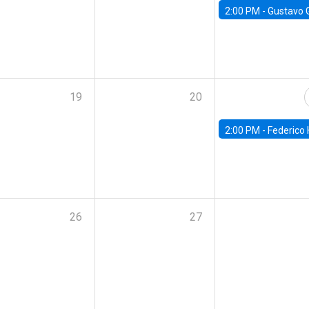
2:00 PM -
Gustavo González - Banco Central d
19
20
2:00 PM -
Federico Huneeus - Banco Central de C
26
27