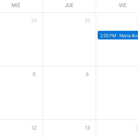
MIÉ
JUE
VIE
29
30
2:00 PM -
Maria Aristizabal-Ramirez, FED
5
6
12
13