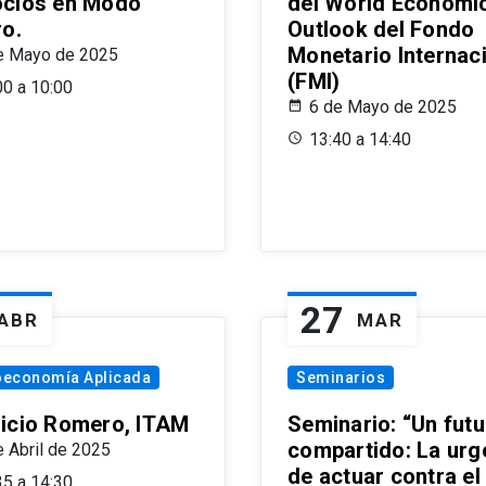
cios en Modo
del World Economi
ro.
Outlook del Fondo
Monetario Internac
e Mayo de 2025
(FMI)
00 a 10:00
6 de Mayo de 2025
13:40 a 14:40
27
ABR
MAR
oeconomía Aplicada
Seminarios
icio Romero, ITAM
Seminario: “Un futu
compartido: La urg
e Abril de 2025
de actuar contra el
35 a 14:30