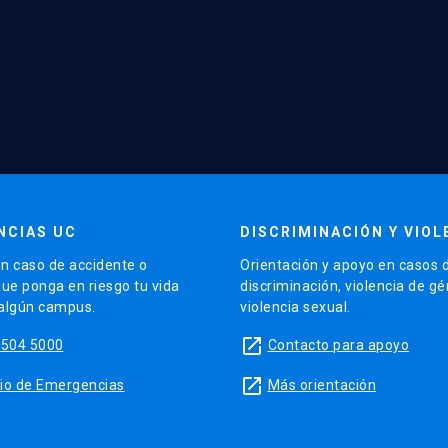
NCIAS UC
DISCRIMINACIÓN Y VIOL
n caso de accidente o
Orientación y apoyo en casos 
que ponga en riesgo tu vida
discriminación, violencia de g
 algún campus.
violencia sexual.
launch
5504 5000
Contacto para apoyo
launch
sitio de Emergencias
Más orientación