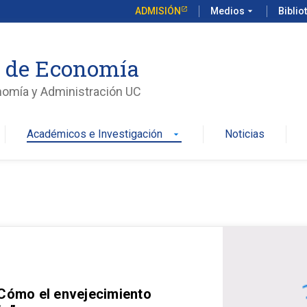
ADMISIÓN
Medios
arrow_drop_down
Biblio
o de Economía
nomía y Administración UC
Académicos e Investigación
Noticias
arrow_drop_down
 Cómo el envejecimiento