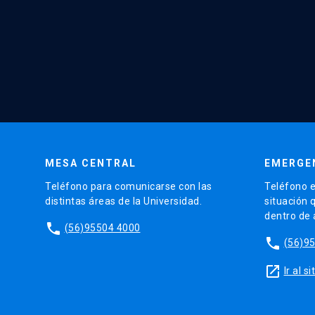
MESA CENTRAL
EMERGE
Teléfono para comunicarse con las
Teléfono e
distintas áreas de la Universidad.
situación 
dentro de
phone
(56)95504 4000
phone
(56)9
launch
Ir al 