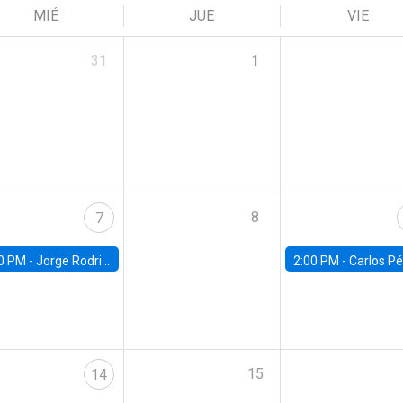
MIÉ
JUE
VIE
31
1
8
7
0 PM -
Jorge Rodriguez, Universidad de Los Andes
2:00 PM -
Carlos Pérez, Universidad Finis
15
14