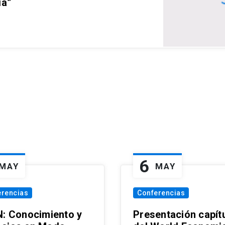
ia”
6
MAY
MAY
erencias
Conferencias
N: Conocimiento y
Presentación capít