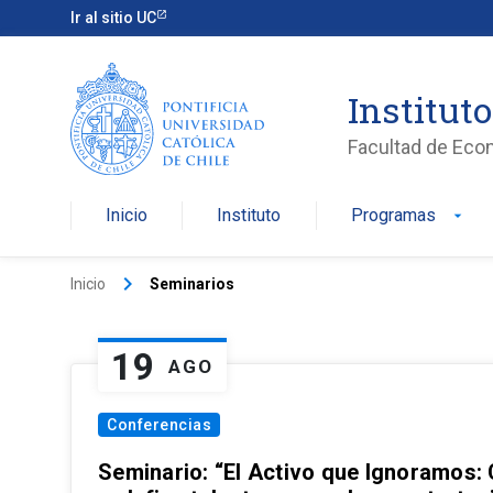
Ir al sitio UC
Institut
Facultad de Eco
Inicio
Instituto
Programas
arrow_drop_down
keyboard_arrow_right
Inicio
Seminarios
19
AGO
Conferencias
Seminario: “El Activo que Ignoramos: