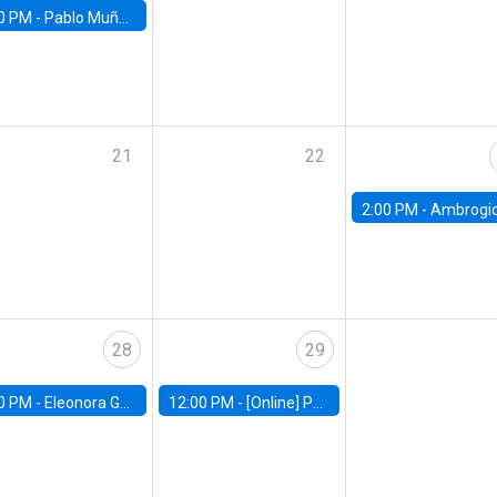
0 PM -
Pablo Muñoz, Universidad de Chile
21
22
2:00 PM -
Ambrogio Cesa-Bianchi, Bank of Eng
28
29
0 PM -
Eleonora Guarnieri, Exeter University
12:00 PM -
[Online] Pablo Slutzky, University of Maryland