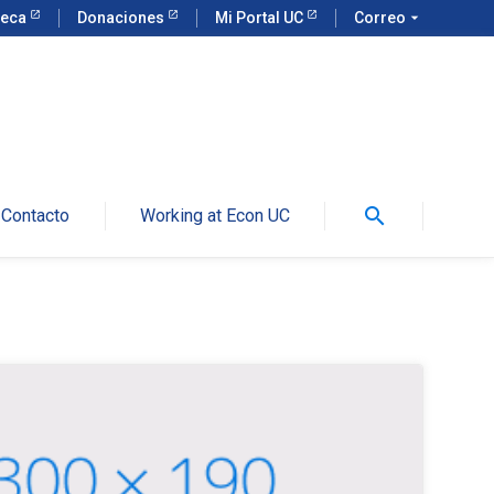
teca
Donaciones
Mi Portal UC
Correo
arrow_drop_down
search
Contacto
Working at Econ UC