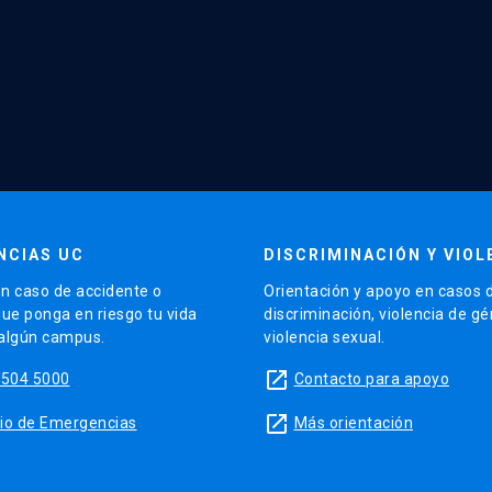
NCIAS UC
DISCRIMINACIÓN Y VIOL
n caso de accidente o
Orientación y apoyo en casos 
que ponga en riesgo tu vida
discriminación, violencia de g
 algún campus.
violencia sexual.
launch
5504 5000
Contacto para apoyo
launch
sitio de Emergencias
Más orientación