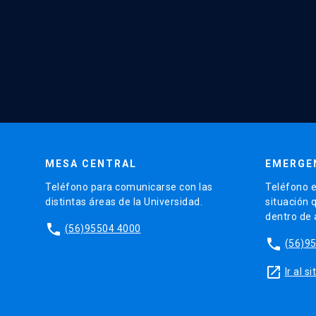
MESA CENTRAL
EMERGE
Teléfono para comunicarse con las
Teléfono e
distintas áreas de la Universidad.
situación 
dentro de
phone
(56)95504 4000
phone
(56)9
launch
Ir al 