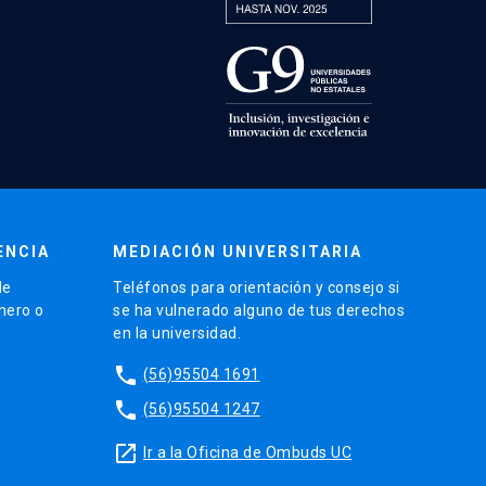
ENCIA
MEDIACIÓN UNIVERSITARIA
de
Teléfonos para orientación y consejo si
énero o
se ha vulnerado alguno de tus derechos
en la universidad.
phone
(56)95504 1691
phone
(56)95504 1247
launch
Ir a la Oficina de Ombuds UC