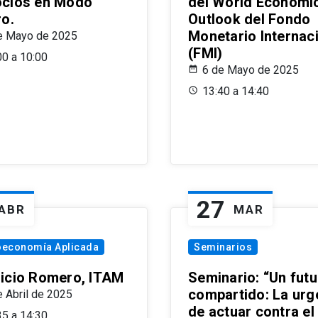
cios en Modo
del World Economi
ro.
Outlook del Fondo
Monetario Internac
e Mayo de 2025
(FMI)
00 a 10:00
6 de Mayo de 2025
13:40 a 14:40
27
ABR
MAR
oeconomía Aplicada
Seminarios
icio Romero, ITAM
Seminario: “Un futu
compartido: La urg
e Abril de 2025
de actuar contra el
35 a 14:30