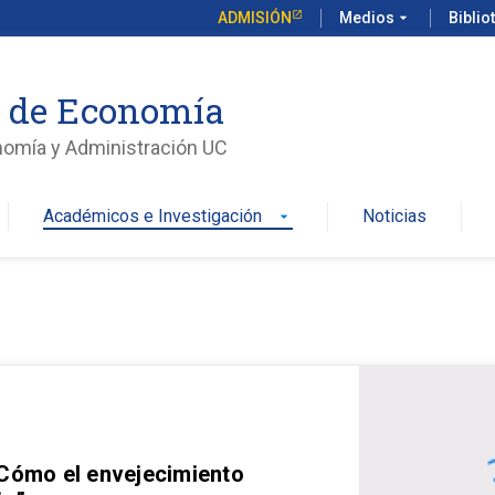
ADMISIÓN
Medios
arrow_drop_down
Biblio
o de Economía
nomía y Administración UC
Académicos e Investigación
Noticias
arrow_drop_down
 Cómo el envejecimiento