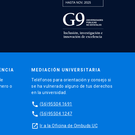
ENCIA
MEDIACIÓN UNIVERSITARIA
de
Teléfonos para orientación y consejo si
énero o
se ha vulnerado alguno de tus derechos
en la universidad.
phone
(56)95504 1691
phone
(56)95504 1247
launch
Ir a la Oficina de Ombuds UC