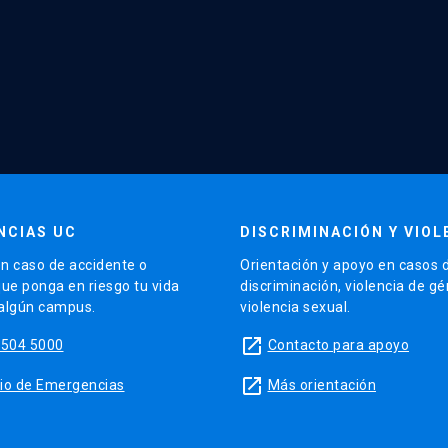
NCIAS UC
DISCRIMINACIÓN Y VIOL
n caso de accidente o
Orientación y apoyo en casos 
que ponga en riesgo tu vida
discriminación, violencia de g
 algún campus.
violencia sexual.
launch
5504 5000
Contacto para apoyo
launch
sitio de Emergencias
Más orientación