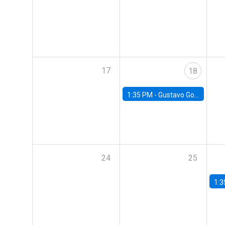
17
18
1:35 PM -
Gustavo González, Banco Central de Chile
24
25
1:3