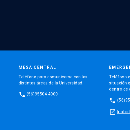
MESA CENTRAL
EMERGE
Teléfono para comunicarse con las
Teléfono e
distintas áreas de la Universidad.
situación 
dentro de
phone
(56)95504 4000
phone
(56)9
launch
Ir al 