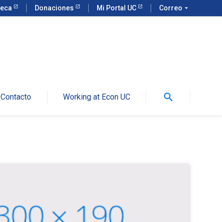
teca
Donaciones
Mi Portal UC
Correo
arrow_drop_down
search
Contacto
Working at Econ UC