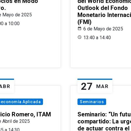
cios en Modo
del World Economi
ro.
Outlook del Fondo
Monetario Internac
e Mayo de 2025
(FMI)
00 a 10:00
6 de Mayo de 2025
13:40 a 14:40
27
ABR
MAR
oeconomía Aplicada
Seminarios
icio Romero, ITAM
Seminario: “Un futu
compartido: La urg
e Abril de 2025
de actuar contra el
35 a 14:30