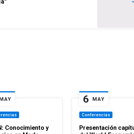
ia”
6
MAY
MAY
erencias
Conferencias
N: Conocimiento y
Presentación capít