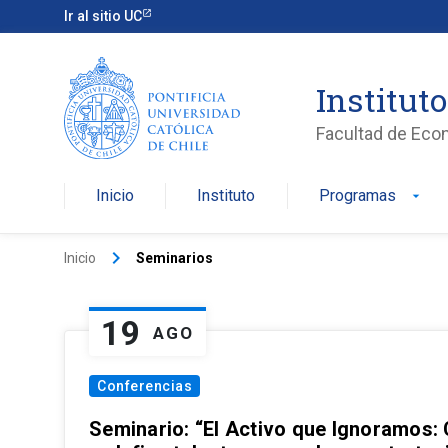
Ir al sitio UC
Institut
Facultad de Eco
Inicio
Instituto
Programas
arrow_drop_down
keyboard_arrow_right
Inicio
Seminarios
19
AGO
Conferencias
Seminario: “El Activo que Ignoramos: