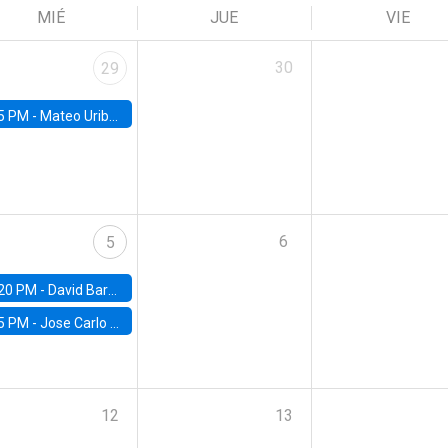
MIÉ
JUE
VIE
30
29
5 PM -
Mateo Uribe-Castro, Universidad de los Andes (Colombia)
6
5
20 PM -
David Bardey, Universidad de los Andes - CEDE
5 PM -
Jose Carlo Bermudez, UC (ME) & World Bank
12
13