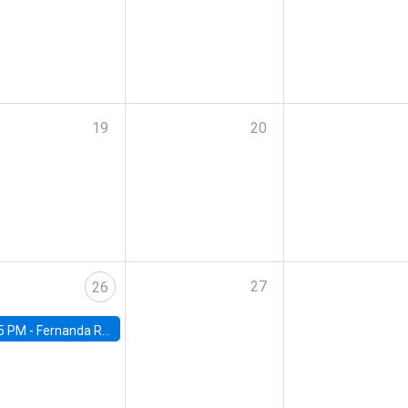
19
20
27
26
5 PM -
Fernanda Rojas Ampuero, University of Wisconsin-Madison