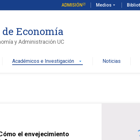
ADMISIÓN
Medios
arrow_drop_down
Biblio
o de Economía
nomía y Administración UC
Académicos e Investigación
Noticias
arrow_drop_down
 Cómo el envejecimiento