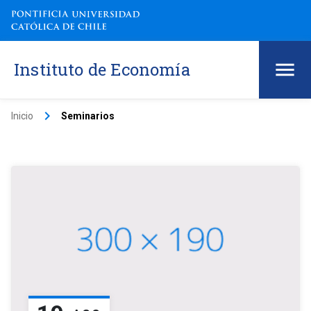
Instituto de Economía
keyboard_arrow_right
Inicio
Seminarios