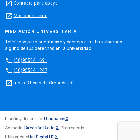
launch
Contacto para apoyo
launch
Más orientación
MEDIACIÓN UNIVERSITARIA
Teléfonos para orientación y consejo si se ha vulnerado
alguno de tus derechos en la universidad.
phone
(56)95504 1691
phone
(56)95504 1247
launch
Ir a la Oficina de Ombuds UC
Diseño y desarrollo:
Urantiacos
Asesoría:
Dirección Digital
, Prorrectoría
Utilizando el
Kit Digital UC