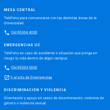
MESA CENTRAL
Teléfono para comunicarse con las distintas áreas de la
Universidad.
phone
(56)95504 4000
EMERGENCIAS UC
Teléfono en caso de accidente o situación que ponga en
riesgo tu vida dentro de algún campus.
phone
(56)95504 5000
launch
Ir al sitio de Emergencias
DISCRIMINACIÓN Y VIOLENCIA
Orientación y apoyo en casos de discriminación, violencia de
género o violencia sexual.