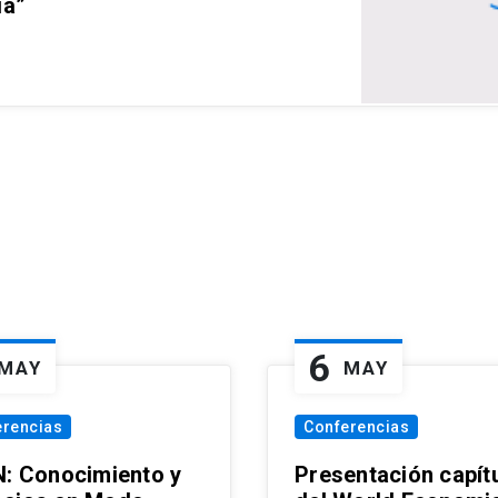
ia”
6
MAY
MAY
erencias
Conferencias
N: Conocimiento y
Presentación capít