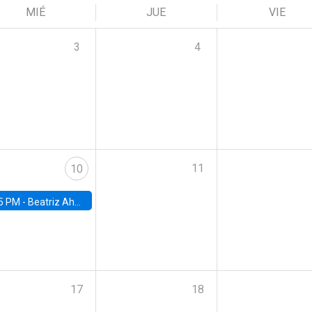
MIÉ
JUE
VIE
3
4
11
10
5 PM -
Beatriz Ahumada, PhD candidate, Universidad de Pittsburgh
17
18