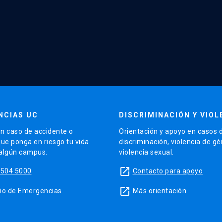
NCIAS UC
DISCRIMINACIÓN Y VIOL
n caso de accidente o
Orientación y apoyo en casos 
que ponga en riesgo tu vida
discriminación, violencia de g
 algún campus.
violencia sexual.
launch
5504 5000
Contacto para apoyo
launch
sitio de Emergencias
Más orientación