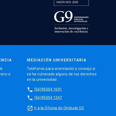
ENCIA
MEDIACIÓN UNIVERSITARIA
de
Teléfonos para orientación y consejo si
énero o
se ha vulnerado alguno de tus derechos
en la universidad.
phone
(56)95504 1691
phone
(56)95504 1247
launch
Ir a la Oficina de Ombuds UC