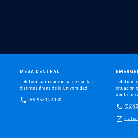
MESA CENTRAL
EMERGE
Teléfono para comunicarse con las
Teléfono e
distintas áreas de la Universidad.
situación 
dentro de
phone
(56)95504 4000
phone
(56)9
launch
Ir al 