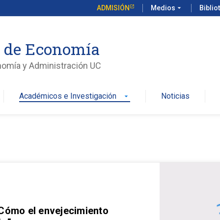
ADMISIÓN
Medios
arrow_drop_down
Biblio
o de Economía
nomía y Administración UC
Académicos e Investigación
Noticias
arrow_drop_down
 Cómo el envejecimiento