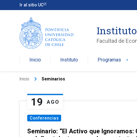
Ir al sitio UC
Institut
Facultad de Eco
Inicio
Instituto
Programas
arrow_drop_down
keyboard_arrow_right
Inicio
Seminarios
19
AGO
Conferencias
Seminario: “El Activo que Ignoramos: