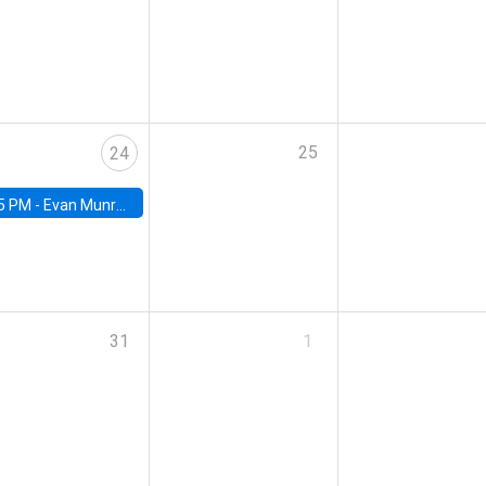
25
24
5 PM -
Evan Munro, Neyman Visiting Assistant Professor in the Department of Statistics at UC Berkeley
31
1