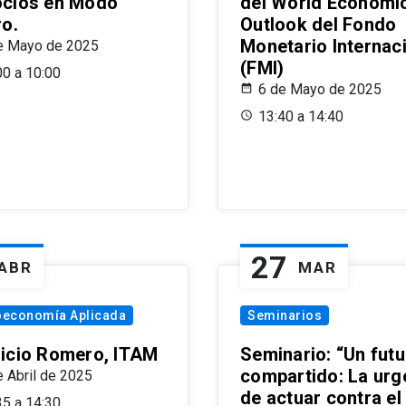
cios en Modo
del World Economi
ro.
Outlook del Fondo
Monetario Internac
e Mayo de 2025
(FMI)
00 a 10:00
6 de Mayo de 2025
13:40 a 14:40
27
ABR
MAR
oeconomía Aplicada
Seminarios
icio Romero, ITAM
Seminario: “Un futu
compartido: La urg
e Abril de 2025
de actuar contra el
35 a 14:30