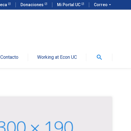
teca
Donaciones
Mi Portal UC
Correo
arrow_drop_down
search
Contacto
Working at Econ UC