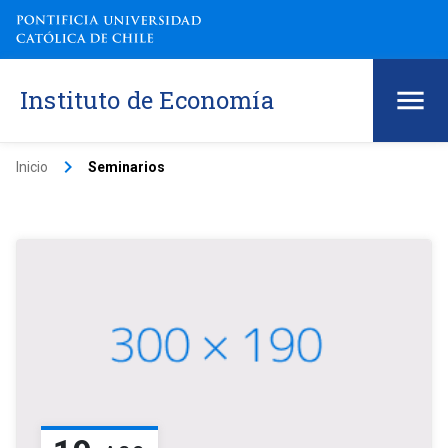
Instituto de Economía
keyboard_arrow_right
Inicio
Seminarios