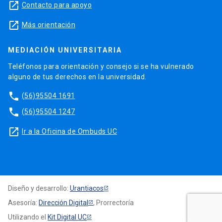
launch
Contacto para apoyo
launch
Más orientación
MEDIACIÓN UNIVERSITARIA
Teléfonos para orientación y consejo si se ha vulnerado
alguno de tus derechos en la universidad.
phone
(56)95504 1691
phone
(56)95504 1247
launch
Ir a la Oficina de Ombuds UC
Diseño y desarrollo:
Urantiacos
Asesoría:
Dirección Digital
, Prorrectoría
Utilizando el
Kit Digital UC