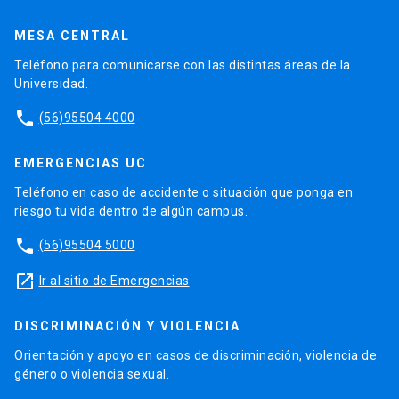
MESA CENTRAL
Teléfono para comunicarse con las distintas áreas de la
Universidad.
phone
(56)95504 4000
EMERGENCIAS UC
Teléfono en caso de accidente o situación que ponga en
riesgo tu vida dentro de algún campus.
phone
(56)95504 5000
launch
Ir al sitio de Emergencias
DISCRIMINACIÓN Y VIOLENCIA
Orientación y apoyo en casos de discriminación, violencia de
género o violencia sexual.