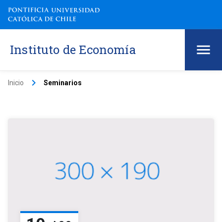
Instituto de Economía
keyboard_arrow_right
Inicio
Seminarios