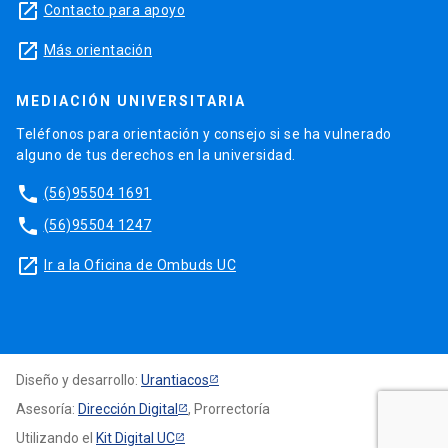
launch
Contacto para apoyo
launch
Más orientación
MEDIACIÓN UNIVERSITARIA
Teléfonos para orientación y consejo si se ha vulnerado
alguno de tus derechos en la universidad.
phone
(56)95504 1691
phone
(56)95504 1247
launch
Ir a la Oficina de Ombuds UC
Diseño y desarrollo:
Urantiacos
Asesoría:
Dirección Digital
, Prorrectoría
Utilizando el
Kit Digital UC