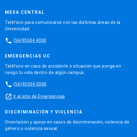
MESA CENTRAL
Teléfono para comunicarse con las distintas áreas de la
Universidad.
phone
(56)95504 4000
EMERGENCIAS UC
Teléfono en caso de accidente o situación que ponga en
riesgo tu vida dentro de algún campus.
phone
(56)95504 5000
launch
Ir al sitio de Emergencias
DISCRIMINACIÓN Y VIOLENCIA
Orientación y apoyo en casos de discriminación, violencia de
género o violencia sexual.