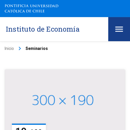
Instituto de Economía
keyboard_arrow_right
Inicio
Seminarios