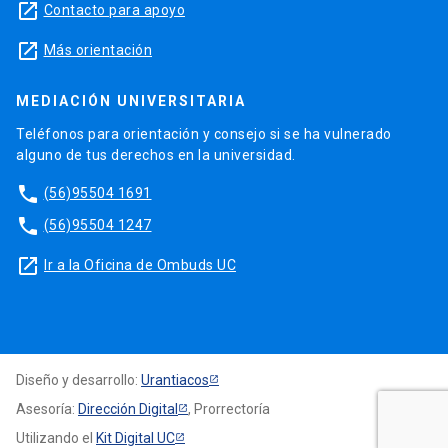
launch
Contacto para apoyo
launch
Más orientación
MEDIACIÓN UNIVERSITARIA
Teléfonos para orientación y consejo si se ha vulnerado
alguno de tus derechos en la universidad.
phone
(56)95504 1691
phone
(56)95504 1247
launch
Ir a la Oficina de Ombuds UC
Diseño y desarrollo:
Urantiacos
Asesoría:
Dirección Digital
, Prorrectoría
Utilizando el
Kit Digital UC