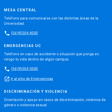
MESA CENTRAL
Teléfono para comunicarse con las distintas áreas de la
Universidad.
phone
(56)95504 4000
EMERGENCIAS UC
Teléfono en caso de accidente o situación que ponga en
riesgo tu vida dentro de algún campus.
phone
(56)95504 5000
launch
Ir al sitio de Emergencias
DISCRIMINACIÓN Y VIOLENCIA
Orientación y apoyo en casos de discriminación, violencia de
género o violencia sexual.