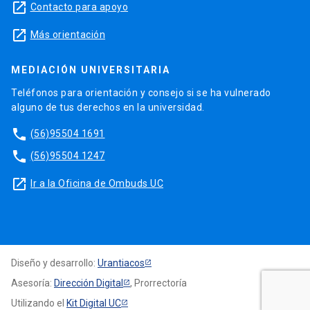
launch
Contacto para apoyo
launch
Más orientación
MEDIACIÓN UNIVERSITARIA
Teléfonos para orientación y consejo si se ha vulnerado
alguno de tus derechos en la universidad.
phone
(56)95504 1691
phone
(56)95504 1247
launch
Ir a la Oficina de Ombuds UC
Diseño y desarrollo:
Urantiacos
Asesoría:
Dirección Digital
, Prorrectoría
Utilizando el
Kit Digital UC