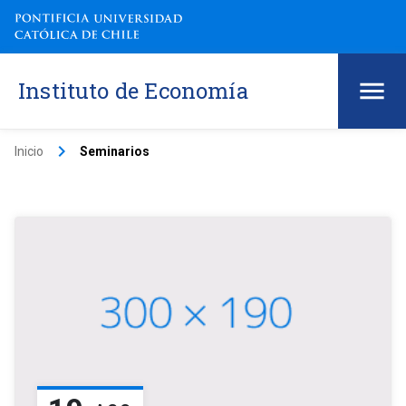
Instituto de Economía
keyboard_arrow_right
Inicio
Seminarios