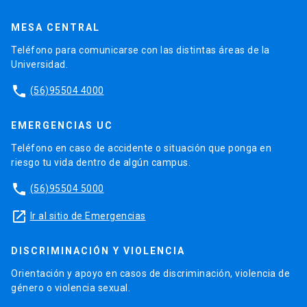
MESA CENTRAL
Teléfono para comunicarse con las distintas áreas de la
Universidad.
phone
(56)95504 4000
EMERGENCIAS UC
Teléfono en caso de accidente o situación que ponga en
riesgo tu vida dentro de algún campus.
phone
(56)95504 5000
launch
Ir al sitio de Emergencias
DISCRIMINACIÓN Y VIOLENCIA
Orientación y apoyo en casos de discriminación, violencia de
género o violencia sexual.