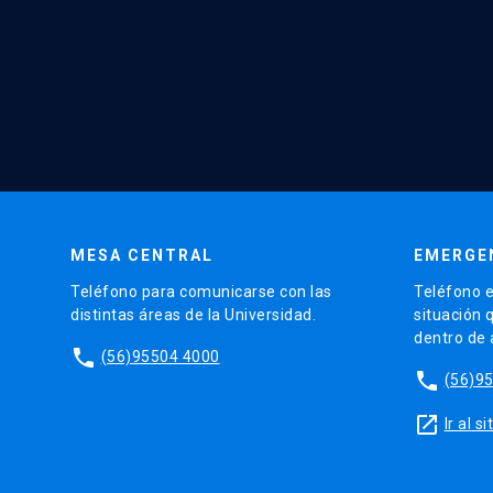
MESA CENTRAL
EMERGE
Teléfono para comunicarse con las
Teléfono e
distintas áreas de la Universidad.
situación 
dentro de
phone
(56)95504 4000
phone
(56)9
launch
Ir al 