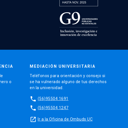
ENCIA
MEDIACIÓN UNIVERSITARIA
de
Teléfonos para orientación y consejo si
énero o
se ha vulnerado alguno de tus derechos
en la universidad.
phone
(56)95504 1691
phone
(56)95504 1247
launch
Ir a la Oficina de Ombuds UC