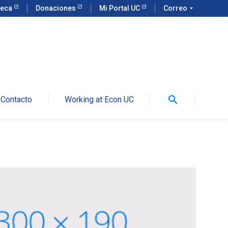
teca
Donaciones
Mi Portal UC
Correo
arrow_drop_down
search
Contacto
Working at Econ UC