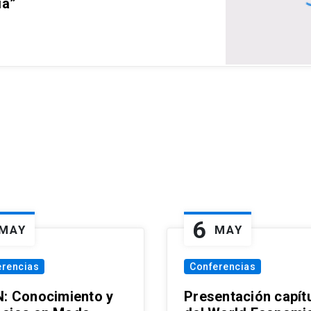
ia”
6
MAY
MAY
erencias
Conferencias
N: Conocimiento y
Presentación capít