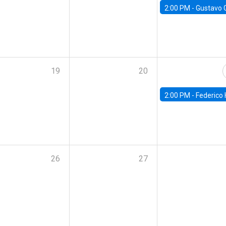
2:00 PM -
Gustavo González - Banco Central d
19
20
2:00 PM -
Federico Huneeus - Banco Central de C
26
27