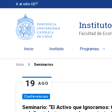
Ir al sitio UC
Institut
Facultad de Eco
Inicio
Instituto
Programas
arrow_drop_down
keyboard_arrow_right
Inicio
Seminarios
19
AGO
Conferencias
Seminario: “El Activo que Ignoramos: