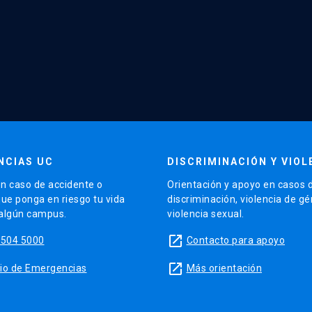
NCIAS UC
DISCRIMINACIÓN Y VIOL
n caso de accidente o
Orientación y apoyo en casos 
que ponga en riesgo tu vida
discriminación, violencia de g
 algún campus.
violencia sexual.
launch
5504 5000
Contacto para apoyo
launch
sitio de Emergencias
Más orientación