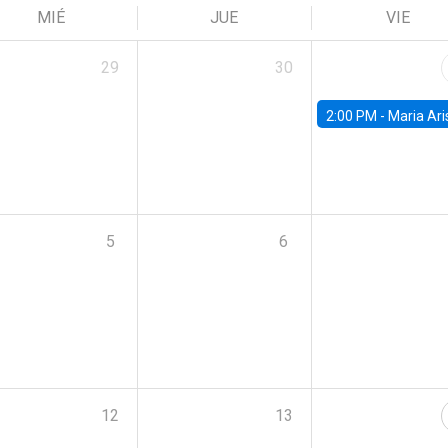
MIÉ
JUE
VIE
29
30
2:00 PM -
Maria Aristizabal-Ramirez, FED
5
6
12
13