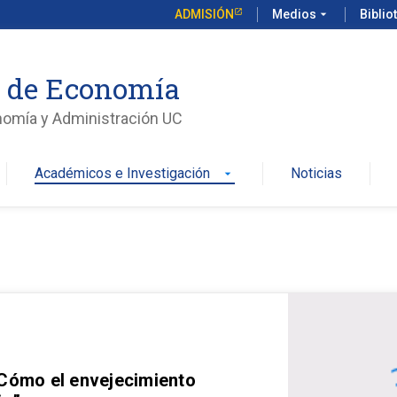
ADMISIÓN
Medios
arrow_drop_down
Biblio
o de Economía
nomía y Administración UC
Académicos e Investigación
Noticias
arrow_drop_down
 Cómo el envejecimiento