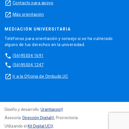
launch
Contacto para apoyo
launch
Más orientación
MEDIACIÓN UNIVERSITARIA
Teléfonos para orientación y consejo si se ha vulnerado
alguno de tus derechos en la universidad.
phone
(56)95504 1691
phone
(56)95504 1247
launch
Ir a la Oficina de Ombuds UC
Diseño y desarrollo:
Urantiacos
Asesoría:
Dirección Digital
, Prorrectoría
Utilizando el
Kit Digital UC