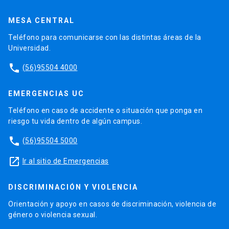
MESA CENTRAL
Teléfono para comunicarse con las distintas áreas de la
Universidad.
phone
(56)95504 4000
EMERGENCIAS UC
Teléfono en caso de accidente o situación que ponga en
riesgo tu vida dentro de algún campus.
phone
(56)95504 5000
launch
Ir al sitio de Emergencias
DISCRIMINACIÓN Y VIOLENCIA
Orientación y apoyo en casos de discriminación, violencia de
género o violencia sexual.