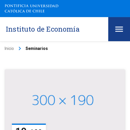
Instituto de Economía
keyboard_arrow_right
Inicio
Seminarios