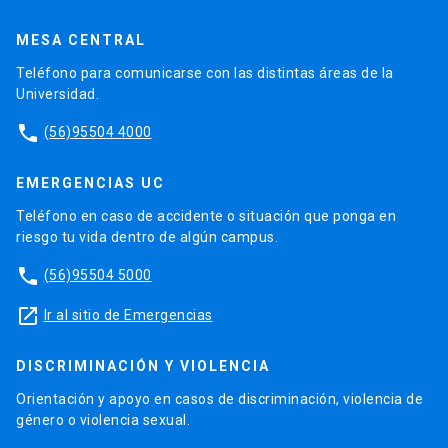
MESA CENTRAL
Teléfono para comunicarse con las distintas áreas de la
Universidad.
phone
(56)95504 4000
EMERGENCIAS UC
Teléfono en caso de accidente o situación que ponga en
riesgo tu vida dentro de algún campus.
phone
(56)95504 5000
launch
Ir al sitio de Emergencias
DISCRIMINACIÓN Y VIOLENCIA
Orientación y apoyo en casos de discriminación, violencia de
género o violencia sexual.