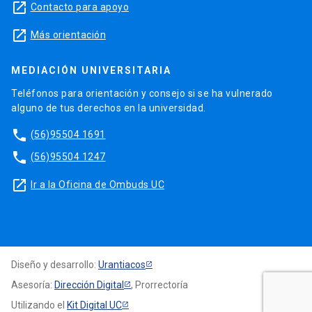
launch
Contacto para apoyo
launch
Más orientación
MEDIACIÓN UNIVERSITARIA
Teléfonos para orientación y consejo si se ha vulnerado
alguno de tus derechos en la universidad.
phone
(56)95504 1691
phone
(56)95504 1247
launch
Ir a la Oficina de Ombuds UC
Diseño y desarrollo:
Urantiacos
Asesoría:
Dirección Digital
, Prorrectoría
Utilizando el
Kit Digital UC