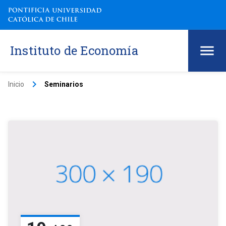
Instituto de Economía
keyboard_arrow_right
Inicio
Seminarios