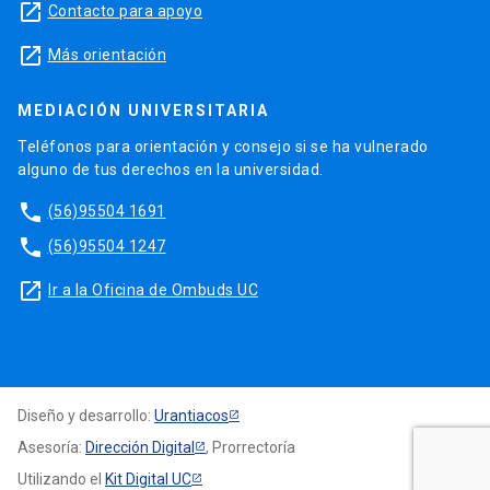
launch
Contacto para apoyo
launch
Más orientación
MEDIACIÓN UNIVERSITARIA
Teléfonos para orientación y consejo si se ha vulnerado
alguno de tus derechos en la universidad.
phone
(56)95504 1691
phone
(56)95504 1247
launch
Ir a la Oficina de Ombuds UC
Diseño y desarrollo:
Urantiacos
Asesoría:
Dirección Digital
, Prorrectoría
Utilizando el
Kit Digital UC