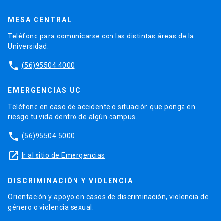
MESA CENTRAL
Teléfono para comunicarse con las distintas áreas de la
Universidad.
phone
(56)95504 4000
EMERGENCIAS UC
Teléfono en caso de accidente o situación que ponga en
riesgo tu vida dentro de algún campus.
phone
(56)95504 5000
launch
Ir al sitio de Emergencias
DISCRIMINACIÓN Y VIOLENCIA
Orientación y apoyo en casos de discriminación, violencia de
género o violencia sexual.