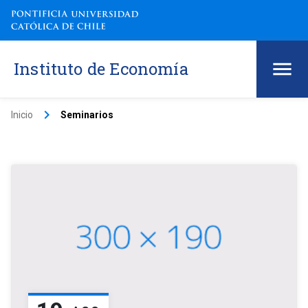
Instituto de Economía
keyboard_arrow_right
Inicio
Seminarios