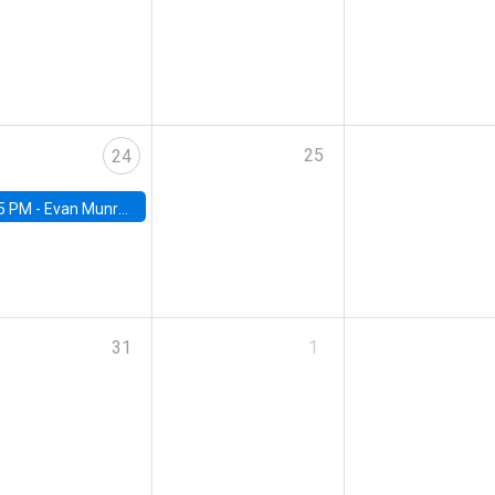
25
24
5 PM -
Evan Munro, Neyman Visiting Assistant Professor in the Department of Statistics at UC Berkeley
31
1