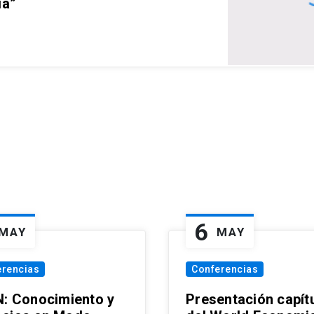
ia”
6
MAY
MAY
erencias
Conferencias
N: Conocimiento y
Presentación capít