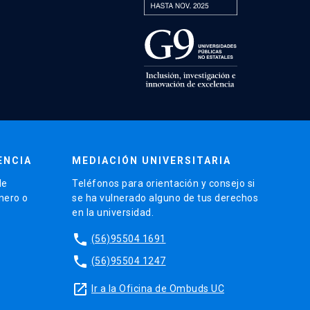
ENCIA
MEDIACIÓN UNIVERSITARIA
de
Teléfonos para orientación y consejo si
énero o
se ha vulnerado alguno de tus derechos
en la universidad.
phone
(56)95504 1691
phone
(56)95504 1247
launch
Ir a la Oficina de Ombuds UC