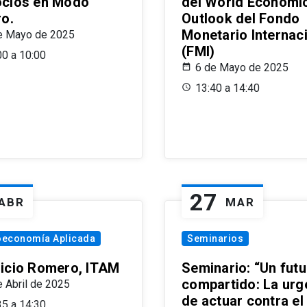
cios en Modo
del World Economi
ro.
Outlook del Fondo
Monetario Internac
e Mayo de 2025
(FMI)
00 a 10:00
6 de Mayo de 2025
13:40 a 14:40
27
ABR
MAR
oeconomía Aplicada
Seminarios
icio Romero, ITAM
Seminario: “Un futu
compartido: La urg
e Abril de 2025
de actuar contra el
35 a 14:30