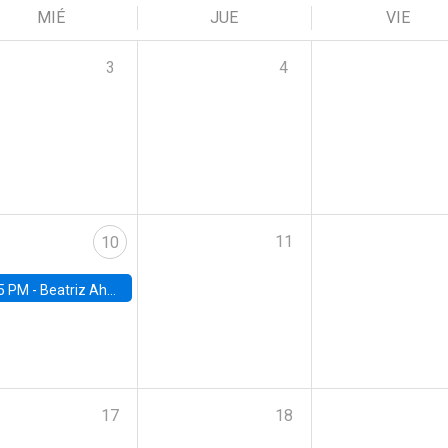
MIÉ
JUE
VIE
3
4
11
10
5 PM -
Beatriz Ahumada, PhD candidate, Universidad de Pittsburgh
17
18