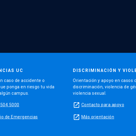
NCIAS UC
DISCRIMINACIÓN Y VIOL
n caso de accidente o
Orientación y apoyo en casos 
que ponga en riesgo tu vida
discriminación, violencia de g
 algún campus.
violencia sexual.
launch
5504 5000
Contacto para apoyo
launch
sitio de Emergencias
Más orientación