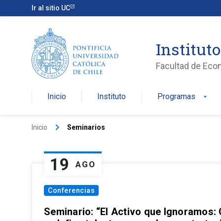
Ir al sitio UC
Institut
Facultad de Eco
Inicio
Instituto
Programas
arrow_drop_down
keyboard_arrow_right
Inicio
Seminarios
19
AGO
Conferencias
Seminario: “El Activo que Ignoramos: