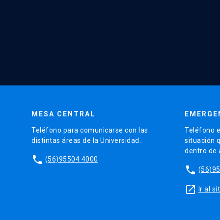
MESA CENTRAL
EMERGE
Teléfono para comunicarse con las
Teléfono e
distintas áreas de la Universidad.
situación 
dentro de
phone
(56)95504 4000
phone
(56)9
launch
Ir al 