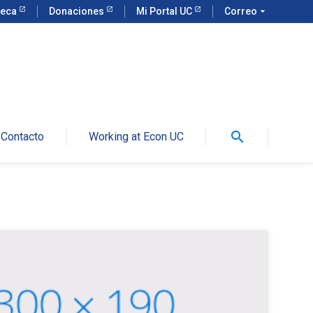
teca
Donaciones
Mi Portal UC
Correo
arrow_drop_down
search
Contacto
Working at Econ UC