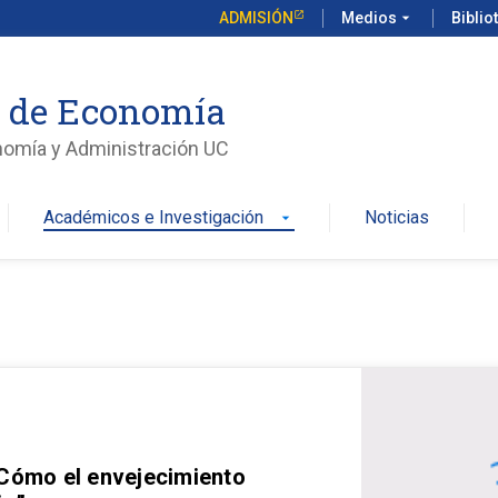
ADMISIÓN
Medios
arrow_drop_down
Biblio
o de Economía
nomía y Administración UC
Académicos e Investigación
Noticias
arrow_drop_down
 Cómo el envejecimiento