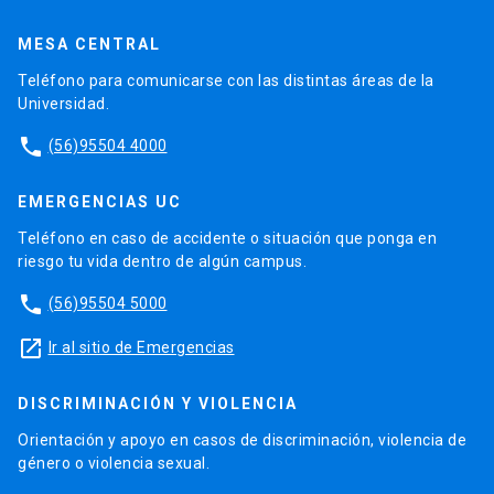
MESA CENTRAL
Teléfono para comunicarse con las distintas áreas de la
Universidad.
phone
(56)95504 4000
EMERGENCIAS UC
Teléfono en caso de accidente o situación que ponga en
riesgo tu vida dentro de algún campus.
phone
(56)95504 5000
launch
Ir al sitio de Emergencias
DISCRIMINACIÓN Y VIOLENCIA
Orientación y apoyo en casos de discriminación, violencia de
género o violencia sexual.