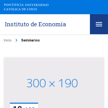
Instituto de Economía
keyboard_arrow_right
Inicio
Seminarios