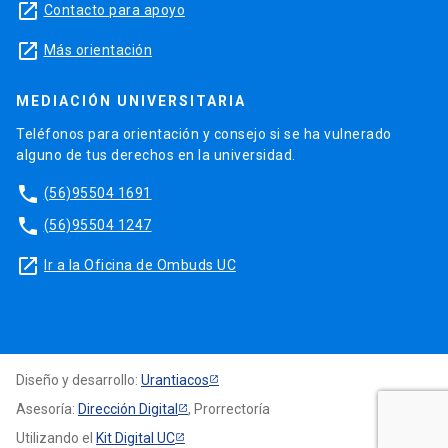
launch
Contacto para apoyo
launch
Más orientación
MEDIACIÓN UNIVERSITARIA
Teléfonos para orientación y consejo si se ha vulnerado
alguno de tus derechos en la universidad.
phone
(56)95504 1691
phone
(56)95504 1247
launch
Ir a la Oficina de Ombuds UC
Diseño y desarrollo:
Urantiacos
Asesoría:
Dirección Digital
, Prorrectoría
Utilizando el
Kit Digital UC