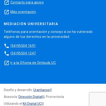
launch
Contacto para apoyo
launch
Más orientación
MEDIACIÓN UNIVERSITARIA
Teléfonos para orientación y consejo si se ha vulnerado
alguno de tus derechos en la universidad.
phone
(56)95504 1691
phone
(56)95504 1247
launch
Ir a la Oficina de Ombuds UC
Diseño y desarrollo:
Urantiacos
Asesoría:
Dirección Digital
, Prorrectoría
Utilizando el
Kit Digital UC