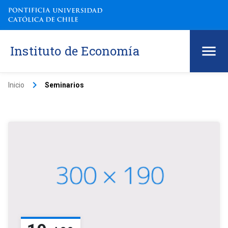
Instituto de Economía
keyboard_arrow_right
Inicio
Seminarios