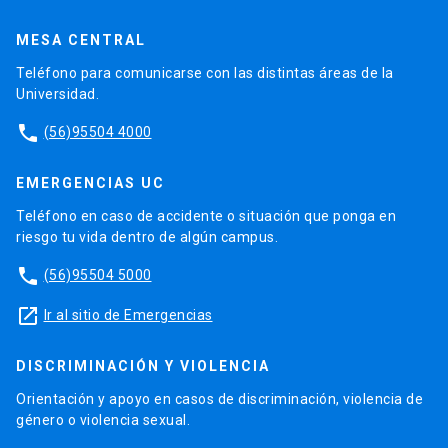
MESA CENTRAL
Teléfono para comunicarse con las distintas áreas de la
Universidad.
phone
(56)95504 4000
EMERGENCIAS UC
Teléfono en caso de accidente o situación que ponga en
riesgo tu vida dentro de algún campus.
phone
(56)95504 5000
launch
Ir al sitio de Emergencias
DISCRIMINACIÓN Y VIOLENCIA
Orientación y apoyo en casos de discriminación, violencia de
género o violencia sexual.