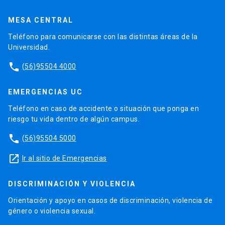
MESA CENTRAL
Teléfono para comunicarse con las distintas áreas de la
Universidad.
phone
(56)95504 4000
EMERGENCIAS UC
Teléfono en caso de accidente o situación que ponga en
riesgo tu vida dentro de algún campus.
phone
(56)95504 5000
launch
Ir al sitio de Emergencias
DISCRIMINACIÓN Y VIOLENCIA
Orientación y apoyo en casos de discriminación, violencia de
género o violencia sexual.