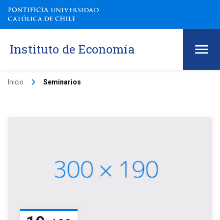
Instituto de Economía
keyboard_arrow_right
Inicio
Seminarios