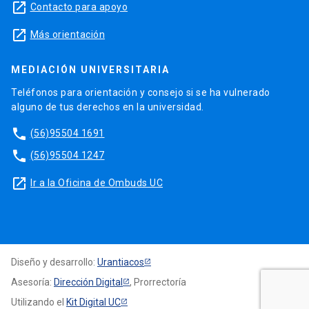
launch
Contacto para apoyo
launch
Más orientación
MEDIACIÓN UNIVERSITARIA
Teléfonos para orientación y consejo si se ha vulnerado
alguno de tus derechos en la universidad.
phone
(56)95504 1691
phone
(56)95504 1247
launch
Ir a la Oficina de Ombuds UC
Diseño y desarrollo:
Urantiacos
Asesoría:
Dirección Digital
, Prorrectoría
Utilizando el
Kit Digital UC