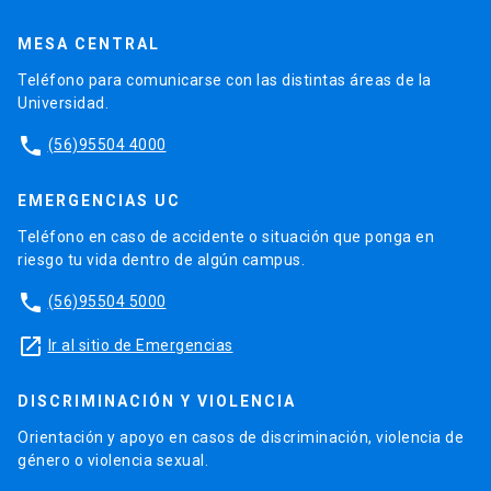
MESA CENTRAL
Teléfono para comunicarse con las distintas áreas de la
Universidad.
phone
(56)95504 4000
EMERGENCIAS UC
Teléfono en caso de accidente o situación que ponga en
riesgo tu vida dentro de algún campus.
phone
(56)95504 5000
launch
Ir al sitio de Emergencias
DISCRIMINACIÓN Y VIOLENCIA
Orientación y apoyo en casos de discriminación, violencia de
género o violencia sexual.