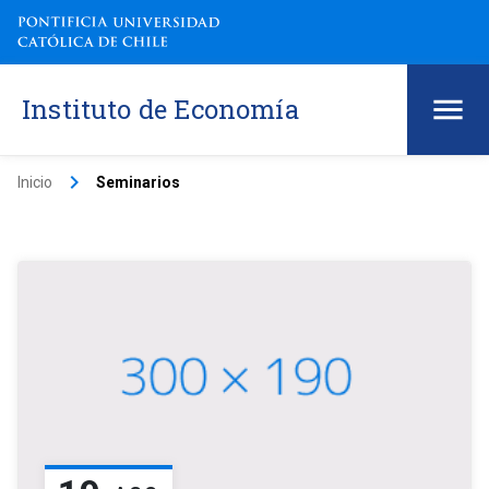
Instituto de Economía
keyboard_arrow_right
Inicio
Seminarios