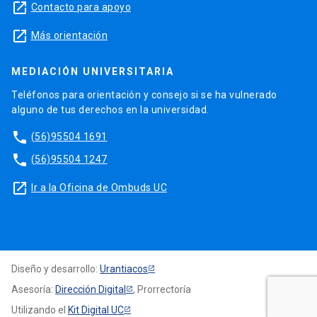
launch
Contacto para apoyo
launch
Más orientación
MEDIACIÓN UNIVERSITARIA
Teléfonos para orientación y consejo si se ha vulnerado
alguno de tus derechos en la universidad.
phone
(56)95504 1691
phone
(56)95504 1247
launch
Ir a la Oficina de Ombuds UC
Diseño y desarrollo:
Urantiacos
Asesoría:
Dirección Digital
, Prorrectoría
Utilizando el
Kit Digital UC