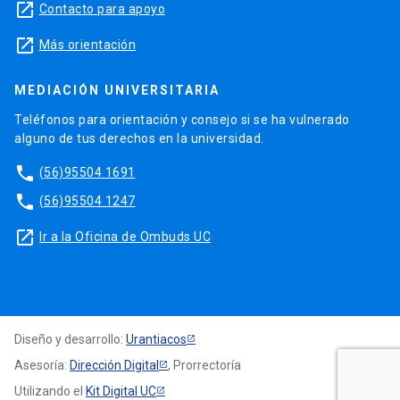
launch
Contacto para apoyo
launch
Más orientación
MEDIACIÓN UNIVERSITARIA
Teléfonos para orientación y consejo si se ha vulnerado
alguno de tus derechos en la universidad.
phone
(56)95504 1691
phone
(56)95504 1247
launch
Ir a la Oficina de Ombuds UC
Diseño y desarrollo:
Urantiacos
Asesoría:
Dirección Digital
, Prorrectoría
Utilizando el
Kit Digital UC