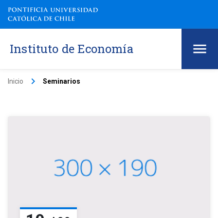
Instituto de Economía
keyboard_arrow_right
Inicio
Seminarios