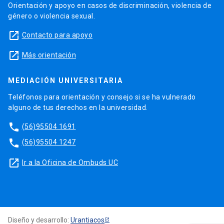
Orientación y apoyo en casos de discriminación, violencia de
género o violencia sexual.
launch
Contacto para apoyo
launch
Más orientación
MEDIACIÓN UNIVERSITARIA
Teléfonos para orientación y consejo si se ha vulnerado
alguno de tus derechos en la universidad.
phone
(56)95504 1691
phone
(56)95504 1247
launch
Ir a la Oficina de Ombuds UC
Diseño y desarrollo:
Urantiacos